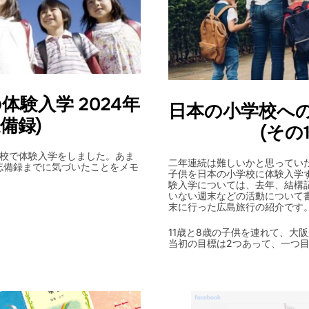
験入学 2024年
日本の小学校への
忘備録)
(その
小学校で体験入学をしました。あま
二年連続は難しいかと思ってい
忘備録までに気づいたことをメモ
子供を日本の小学校に体験入学
験入学については、去年、結構
いない週末などの活動について
末に行った広島旅行の紹介です
11歳と8歳の子供を連れて、大
当初の目標は2つあって、一つ