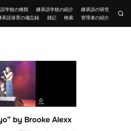
Search
承語学校の種類
継承語学校の紹介
継承語の研究
for:
継承語保育の備忘録
雑記
検索
管理者の紹介
kyo” by Brooke Alexx