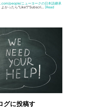
ebook.com/people/ニューヨークの日本語継承
よかったら”Like”/”Subscri…
[Read
ログに投稿す