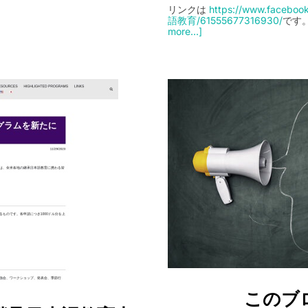
リンクは
https://www.fac
語教育/61555677316930/
です。
more...]
このブ