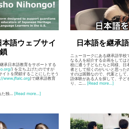
日本語ウェブサイ
日本語を継承
鎖
ニューヨークにある継承語学校
なる人を紹介する企画をしては
の継承日本語教育をサポートする
校に通う子どもたちと同様、日
go.org/
) を立ち上げたのですが
者として招くのがいいと思った
にサイトを閉鎖することにしたそう
すのは困難なので、代案として
://www.jflalc.org
)で継承語教育
語体験がある人を探して、子ど
り、ニ…
[Read more...]
れた独…
[Read more...]