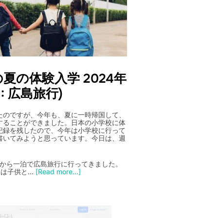
夏の体験入学 2024年
1: 広島旅行)
たのですが、今年も、夏に一時帰国して、
することができました。日本の小学校に体
記録を残したので、今年は小学校に行って
書いてみようと思っています。今日は、週
。
阪から一泊で広島旅行に行ってきました。
目は子供と…
[Read more...]