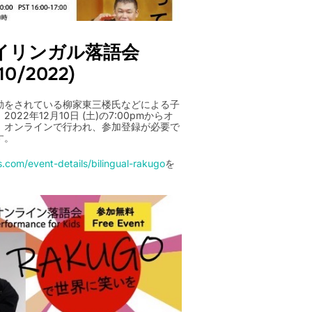
イリンガル落語会
/10/2022)
動をされている柳家東三楼氏などによる子
2年12月10日 (土)の7:00pmからオ
。オンラインで行われ、参加登録が必要で
す。
.com/event-details/bilingual-rakugo
を