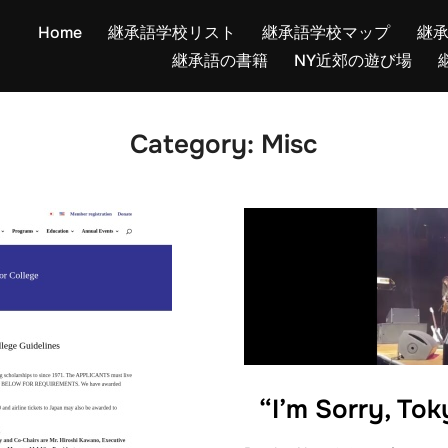
Home
継承語学校リスト
継承語学校マップ
継
継承語の書籍
NY近郊の遊び場
Category:
Misc
“I’m Sorry, To