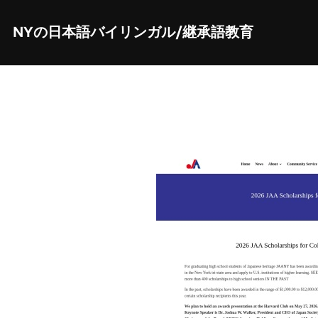
Skip
to
content
NYの日本語バイリンガル/継承語教育