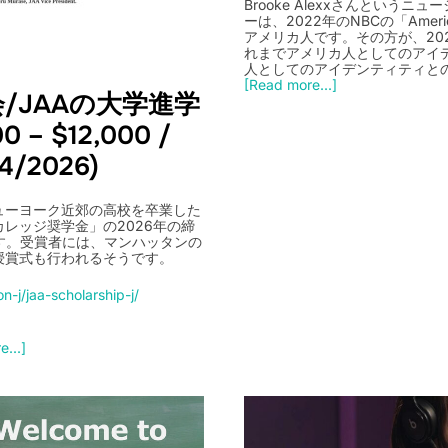
Brooke Alexxさんという
ーは、2022年のNBCの「Americ
アメリカ人です。その方が、2025年の
れまでアメリカ人としてのアイ
人としてのアイデンティティとの葛藤を“I
[Read more...]
/JAAの大学進学
 – $12,000 /
/4/2026)
ニューヨーク近郊の高校を卒業した
レッジ奨学金」の2026年の締
とです。受賞者には、マンハッタンの
ub)で授賞式も行われるそうです。
on-j/jaa-scholarship-j/
...]