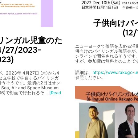
子供向けバ
(12
イリンガル児童のた
ニューヨークで落語を広める活
27/2023-
供向けのバイリンガル落語会が、202
ンラインで開催されるそうです
023)
すが、参加費は無料とのことで
詳細は、
https://www.rakugo-us
OE)が、2023年 4月27日 (木)から4
参照ください。
の公立学校で学習するバイリンガ
行うそうです。最初の2日はオン
 Air and Space Museum
 NY 10036)で対面で行われるそ…
[Read