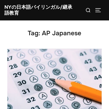
Skip
NYの日本語バイリンガル/継承
Search
to
TOGG
語教育
for:
content
Tag:
AP Japanese