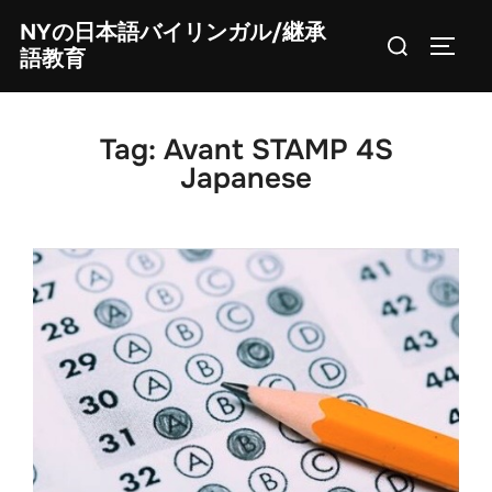
Skip
NYの日本語バイリンガル/継承
Search
to
TOGG
語教育
for:
content
Tag:
Avant STAMP 4S
Japanese