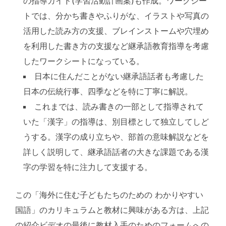
の指導ガイド(学習活動計画案)も作成。ワークシー
トでは、分かち書きやふりがな、イラストや写真の
活用した読み方の支援、ブレインストームや穴埋め
を利用した書き方の支援など継承語教育指導を考慮
したワークシートになっている。
日本に住んだことがない継承語話者も考慮した
日本の伝統行事、四季などを特に丁寧に解説。
これまでは、読み書きの一部として指導されて
いた「漢字」の指導は、別目標として独立してしど
うする。漢字の成り立ちや、部首の意味解説などを
詳しく説明して、継承語話者の大きな課題である漢
字の学習を特に注力して支援する。
この「海外に住む子どもたちのための わかりやすい
国語」のカリキュラムと教材に興味がある方は、上記
の紹介ビデオの最後に教材入手のためのフォームへの