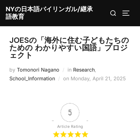
Skip
NYの日本語バイリンガル/継承
Search
to
TOGG
語教育
for:
content
JOESの「海外に住む子どもたちの
ための わかりやすい国語」プロジ
ェクト
by
Tomonori Nagano
in
Research
,
Posted
School_Information
on
Monday, April 21, 2025
on
5
Article Rating