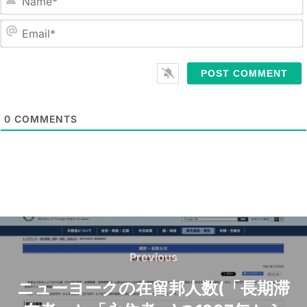
N
a
m
E
e
m
*
a
i
l
0
COMMENTS
*
Post
navigation
Previous
Previous
ニューヨークの在留邦人数(「長期滞