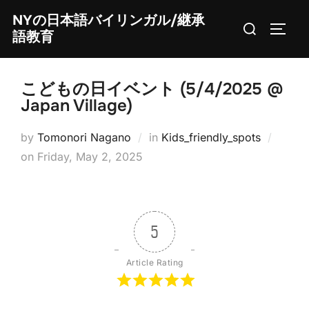
Skip
NYの日本語バイリンガル/継承
Search
to
TOGG
語教育
for:
content
こどもの日イベント (5/4/2025 @
Japan Village)
by
Tomonori Nagano
in
Kids_friendly_spots
Posted
on
Friday, May 2, 2025
on
5
Article Rating