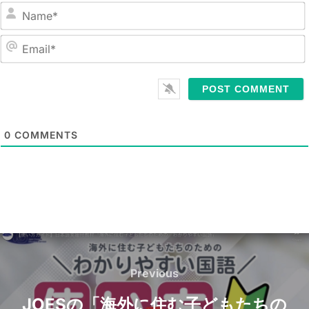
N
a
m
E
e
m
*
a
i
l
0
COMMENTS
*
Post
navigation
Previous
Previous
JOESの「海外に住む子どもたちの