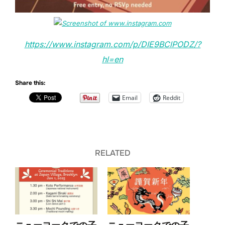
https://www.instagram.com/p/DIE9BClPODZ/?
hl=en
Share this:
Email
Reddit
RELATED