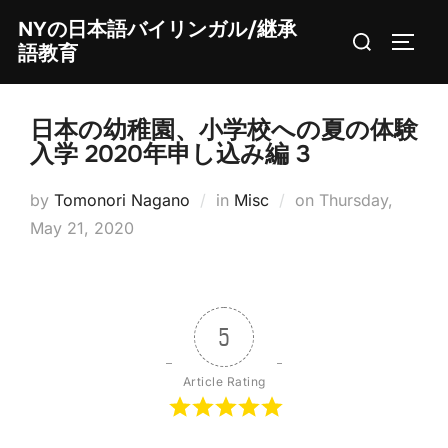
Skip
NYの日本語バイリンガル/継承
Search
to
TOGG
語教育
for:
content
日本の幼稚園、小学校への夏の体験
入学 2020年申し込み編 3
Posted
by
Tomonori Nagano
in
Misc
on
Thursday,
on
May 21, 2020
5
Article Rating