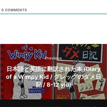
i
l
0
COMMENTS
*
Post
navigation
Previous
Previous
日本語と英語に翻訳された本 (Diary
of a Wimpy Kid / グレッグのダメ日
記 / 8-12 yld)