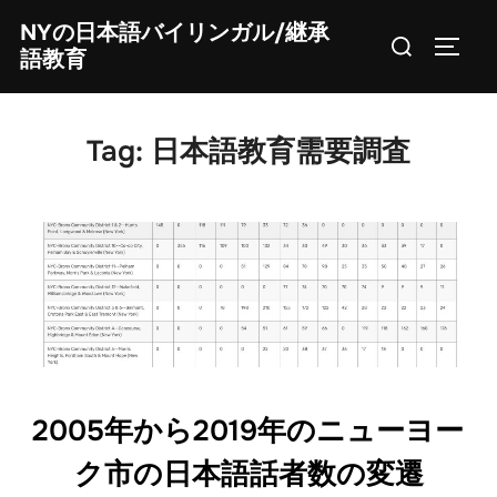
Skip
NYの日本語バイリンガル/継承
Search
to
TOGG
語教育
for:
content
Tag:
日本語教育需要調査
2005年から2019年のニューヨー
ク市の日本語話者数の変遷