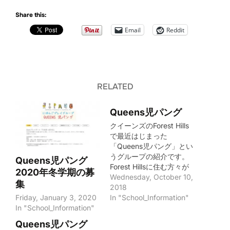
Share this:
Email
Reddit
RELATED
Queens児パング
クイーンズのForest Hills
で最近はじまった
「Queens児パング」とい
うグループの紹介です。
Queens児パング
Forest Hillsに住む方々が
2020年冬学期の募
中心になって作った日本
Wednesday, October 10,
集
語によるplay dateグルー
2018
Friday, January 3, 2020
プで、毎週水曜日と土曜
In "School_Information"
In "School_Information"
日の朝にクラスを開講し
ているとのことでした。
Queens児パング
2018年10月時点では、以