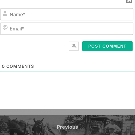
ません。 · 家庭で、積極
的に日本語の環境を作る
努力をされていること。 ·
クラスの中での日本語に
N
よる指示をある程度把握
a
でき、本人も日本語を話
m
E
すことに興味を示してい
e
m
ること。 -----------------
*
a
------------------
i
l
0
COMMENTS
*
Post
navigation
Previous
Previous