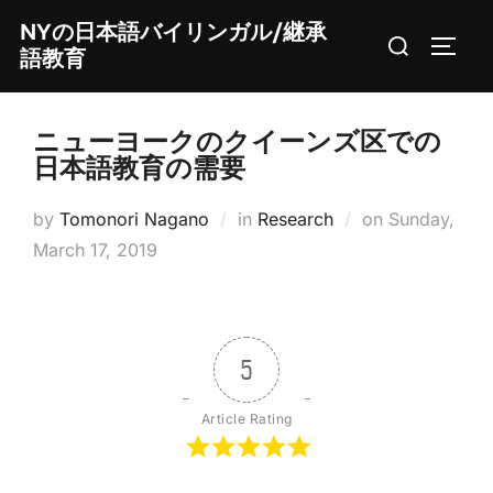
Skip
NYの日本語バイリンガル/継承
Search
to
TOGG
語教育
for:
content
ニューヨークのクイーンズ区での
日本語教育の需要
Posted
by
Tomonori Nagano
in
Research
on
Sunday,
on
March 17, 2019
5
Article Rating