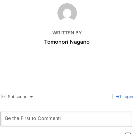
１０/３ 「ペッタンペッタ
POST AUTHOR
ン 色あそび」 １０/１０
「出発進行！ 電車ごっ
こ」 １０/１７ 「デパー
トへお買い物」 １０/２４
WRITTEN BY
「ジャコランタンとお出
かけ？」 ＜時間＞ 毎週
Tomonori Nagano
木曜日 10:00am 〜
11:00am (1時間） ＜場所
＞ Spencer Pilates, 2階
(Gymboreeの斜め向かい
のビル 108-12 72nd
Ave, Forest Hills, NY
11375 ＜定員＞ 7〜8家
族 ＜対象＞ 2〜4歳児対
象（４歳以上の年上のお
Subscribe
Login
友達も大歓迎です） ＜参
加費＞前期 6回 ＄132
参加条件： · 保護者
（親、シッター等）一名
と一緒に参加。 ドロッ
プオフのクラスではあり