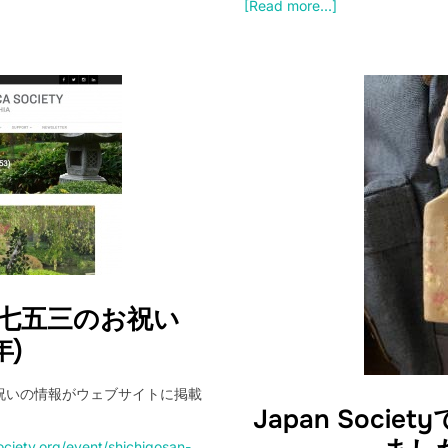
[Read more...]
yでの七五三のお祝い
年)
三のお祝いの情報がウェブサイトに掲載
Japan Soci
ciety.org/event/shichigosan-