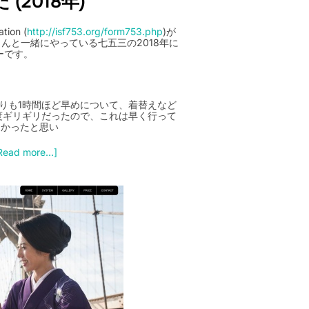
 (2018年)
tion (
http://isf753.org/form753.php
)が
tyさんと一緒にやっている七五三の2018年に
ーです。
りも1時間ほど早めについて、着替えなど
度ギリギリだったので、これは早く行って
良かったと思い
Read more...]