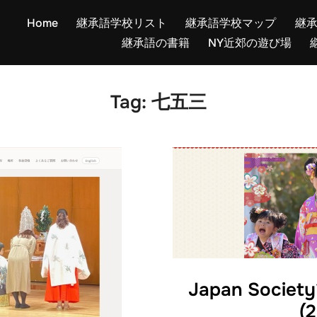
Home
継承語学校リスト
継承語学校マップ
継
継承語の書籍
NY近郊の遊び場
Tag:
七五三
Japan Soc
(