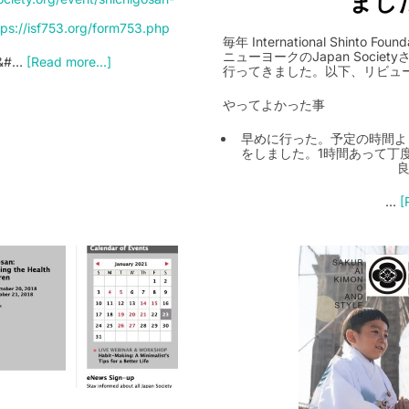
ました
tps://isf753.org/form753.php
毎年 International Shinto Founda
ニューヨークのJapan Socie
 &#…
[Read more...]
行ってきました。以下、リビュ
やってよかった事
早めに行った。予定の時間よ
をしました。1時間あって丁
…
[