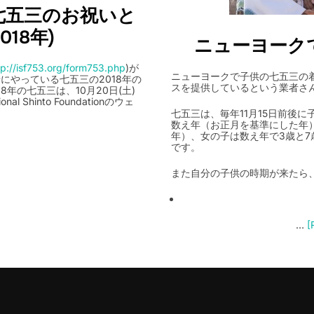
での七五三のお祝いと
018年)
ニューヨーク
tp://isf753.org/form753.php
)が
ニューヨークで子供の七五三の
一緒にやっている七五三の2018年の
スを提供しているという業者さ
年の七五三は、10月20日(土)
l Shinto Foundationのウェ
七五三は、毎年11月15日前後
数え年（お正月を基準にした年）
年）、女の子は数え年で3歳と7
です。
また自分の子供の時期が来たら
…
[