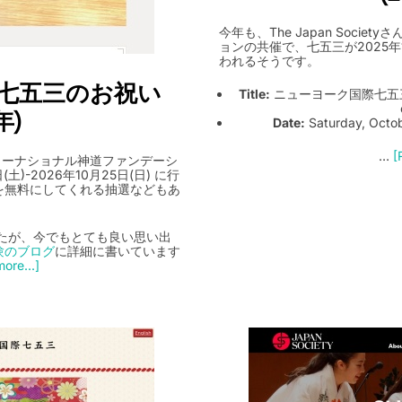
今年も、The Japan Soci
ョンの共催で、七五三が2025年10月
われるそうです。
yでの七五三のお祝い
Title:
ニューヨーク国際七五三 (Shic
年)
Date:
Saturday, Octob
…
[
とインターナショナル神道ファンデーシ
)-2026年10月25日(日) に行
を無料にしてくれる抽選などもあ
たが、今でもとても良い思い出
験のブログ
に詳細に書いています
ore...]