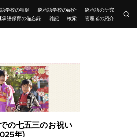
Search
承語学校の種類
継承語学校の紹介
継承語の研究
for:
継承語保育の備忘録
雑記
検索
管理者の紹介
ietyでの七五三のお祝い
2025年)