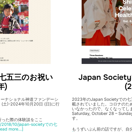
yでの七五三のお祝い
Japan Soc
年)
(
とインターナショナル神道ファンデーシ
2023年のJapan Societ
土)-2024年10月20日 (日)に行
載されていました。コロナのため
いなかったので、なくなってしま
Saturday, October 28 – S
す。
行った際の体験談をここ
om/2018/10/japan-societyでの七
ead more...]
もうずいぶん前の話ですが、自分