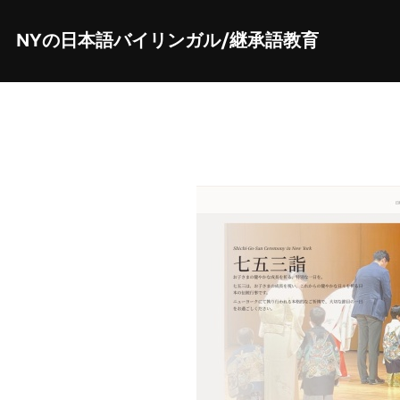
Skip
to
content
NYの日本語バイリンガル/継承語教育