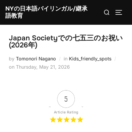
Skip
NYの日本語バイリンガル/継承
Search
to
TOGG
語教育
for:
content
Japan Societyでの七五三のお祝い
(2026年)
by
Tomonori Nagano
in
Kids_friendly_spots
Posted
on
Thursday, May 21, 2026
on
5
Article Rating