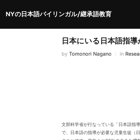
Skip
to
content
NYの日本語バイリンガル/継承語教育
日本にいる日本語指導が
by
Tomonori Nagano
in
Resea
文部科学省が行なっている「日本語指導
で、日本語の指導が必要な児童生徒（日