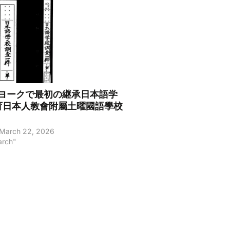
ヨークで最初の継承日本語学
紐育日本人教會附屬土曜國語學校
 March 22, 2026
arch"