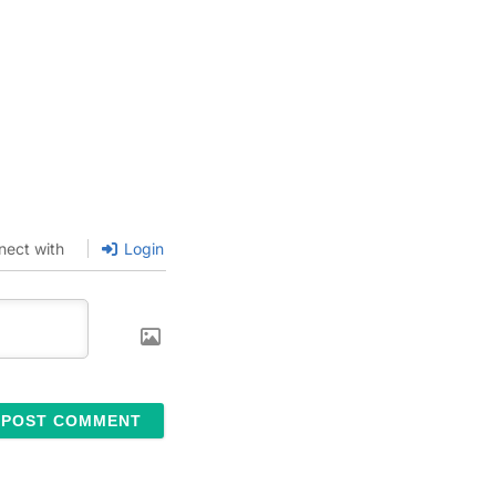
nect with
Login