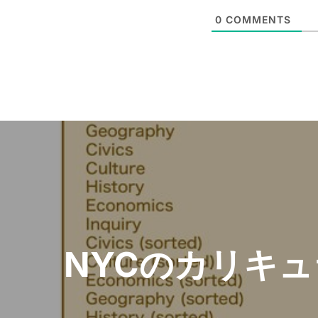
*
a
0
COMMENTS
i
l
*
Post
navigation
NYCのカリキュ