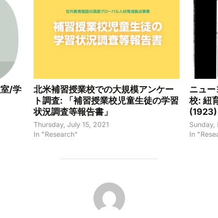
室/学
北米補習授業校での大規模アンケー
ニュー
ト調査: 「補習授業校児童生徒の学習
校: 
状況調査等報告書」
(1923)
Thursday, July 15, 2021
Sunday,
In "Research"
In "Rese
POST AUTHOR