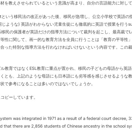
教材を教えさせられているという意識が高まり、自分の言語能力に対し
llar Actという移民法の改正があった後、移民が急増し、公立小学校で英
じような) 英語がわからない児童生徒にも徹底的に英語で授業を行うsub
移民の保護者が英語だけの指導方法について裁判を起こし、最高裁でLau v.
平等性に関して、画一的な教育方法を全員に行うことは「教育の平等性
合った特別な指導方法を行わなければいけないという内容です。この裁
、バイリンガル教育ではなくESL教育に重点が置かれ、移民の子どもの母語か
とも、上記のような母語にも日本語にも劣等感を感じさせるような教育（s
現状で参考になることは多いのではないでしょうか。
以下にコピーしています。
system was integrated in 1971 as a result of a federal court decree, 
nd that there are 2,856 students of Chinese ancestry in the school s