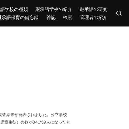
Search
承語学校の種類
継承語学校の紹介
継承語の研究
for:
継承語保育の備忘録
雑記
検索
管理者の紹介
の調査結果が発表されました。公立学校
童生徒）の数が84,759人になったと