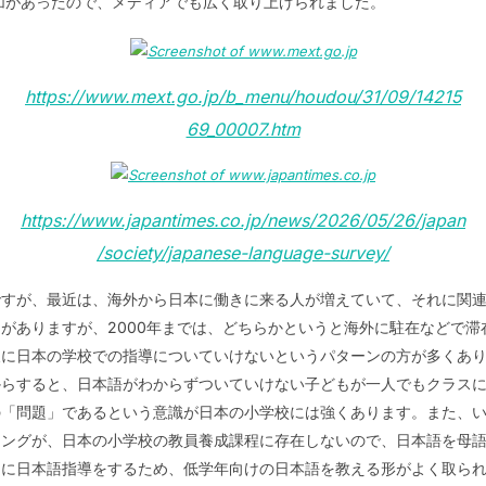
加があったので、メディアでも広く取り上げられました。
https://www.mext.go.jp/b_menu/houdou/31/09/14215
69_00007.htm
https://www.japantimes.co.jp/news/2026/05/26/japan
/society/japanese-language-survey/
ですが、最近は、海外から日本に働きに来る人が増えていて、それに関
がありますが、2000年までは、どちらかというと海外に駐在などで
後に日本の学校での指導についていけないというパターンの方が多くあ
からすると、日本語がわからずついていけない子どもが一人でもクラス
の「問題」であるという意識が日本の小学校には強くあります。また、
ニングが、日本の小学校の教員養成課程に存在しないので、日本語を母
」に日本語指導をするため、低学年向けの日本語を教える形がよく取ら