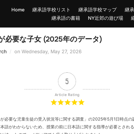
Home
継承語学校リスト
継承語学校マップ
継
継承語の書籍
NY近郊の遊び場
必要な子女 (2025年のデータ)
Posted
rch
on
Wednesday, May 27, 2026
on
5
Article Rating
が必要な児童生徒の受入状況等に関する調査」の2025年5月1日時点
本語がわからないため、授業の前に日本語に関する指導が必要とされる児