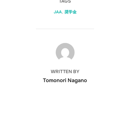
TAGS
JAA
,
奨学金
POST AUTHOR
WRITTEN BY
Tomonori Nagano