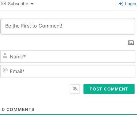
Subscribe
Login
N
a
m
E
e
m
*
a
i
l
0
COMMENTS
*