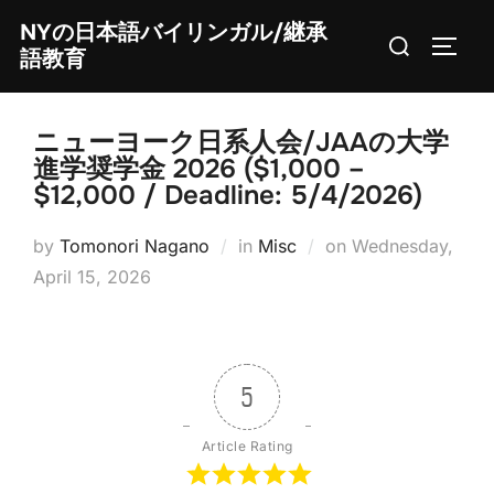
Skip
NYの日本語バイリンガル/継承
Search
to
TOGG
語教育
for:
content
ニューヨーク日系人会/JAAの大学
進学奨学金 2026 ($1,000 –
$12,000 / Deadline: 5/4/2026)
Posted
by
Tomonori Nagano
in
Misc
on
Wednesday,
on
April 15, 2026
5
Article Rating