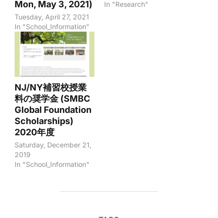
Mon, May 3, 2021)
In "Research"
Tuesday, April 27, 2021
In "School_Information"
NJ/NY補習校授業
料の奨学金 (SMBC
Global Foundation
Scholarships)
2020年度
Saturday, December 21,
2019
In "School_Information"