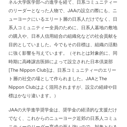
ネル大学医学部への進学を経て、日系コミュニティー
のリーダーとなった人物で、JAAの設立の際にも、ニ
ューヨークにいるエリート層の日系人だけでなく、日
系人コミュニティー全員のために、日系人墓地の敷地
の購入や、日本人信用組合の組織化などの社会貢献を
目的としていました。今でもその目標は、組織の活動
に強く影響を与えています。（それとは対象的に、同
時期に高峰譲吉医師によって設立された日本倶楽部
[The Nippon Club]は、日系コミュニティーのエリー
ト層の社交の場として作られました。JAAとThe
Nippon Clubはよく混同されますが、設立の経緯や目
標はかなり違います。）
JAAの大学進学奨学金は、奨学金の経済的な支援だけ
でなく、これからのニューヨーク近郊の日系人コミュ
ニティーのリーダー育成の面も強いので、対象となる