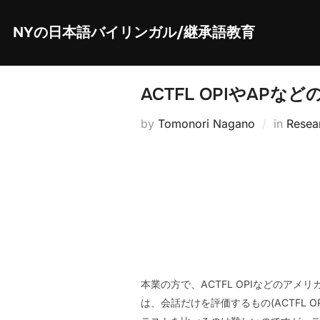
Skip
to
content
NYの日本語バイリンガル/継承語教育
ACTFL OPIやAP
by
Tomonori Nagano
in
Resea
本業の方で、ACTFL OPIなどの
は、会話だけを評価するもの(ACTFL O