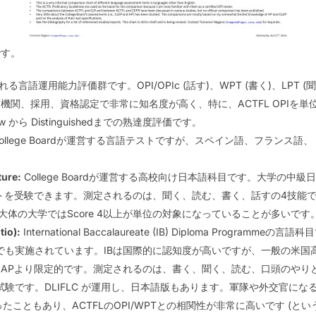
です。
言語運用能力評価群です。OPI/OPIc (話す)、WPT (書く)、LPT (
機関、採用、資格認定で非常に知名度が高く、特に、ACTFL OPIを
 から Distinguishedまでの熟達度評価です。
College Boardが運営する言語テストですが、スペイン語、フラン
ture:
College Boardが運営する高校向け日本語科目です。大学の中
トを受験できます。測定されるのは、聞く、読む、書く、話すの4技能
、大体の大学ではScore 4以上が単位の対象になっていることが多いです
tio):
International Baccalaureate (IB) Diploma Programm
日本語でも実施されています。IBは国際的に認知度が高いですが、一般の米
APより限定的です。測定されるのは、書く、聞く、読む、口頭のやりと
験です。DLIFLC が運用し、日本語版もあります。軍隊や外交官に
こともあり、ACTFLのOPI/WPTとの相関性が非常に高いです (というか、