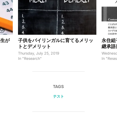
高生が
子供をバイリンガルに育てるメリッ
永住組
トとデメリット
継承語
Thursday, July 25, 2019
Wednesda
In "Research"
In "Rese
TAGS
テスト