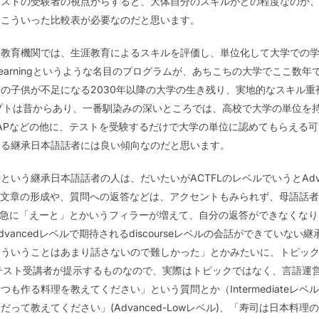
テストの受験者の視点からすると、大体自分のスキルがどの程度なのか
、こういった比較表が必要なのだと思います。
等教育機関では、生涯教育によるスキルを評価し、単位化して大学での
Prior Learningというような名目のプログラムが、あちこちの大学でこ
の子供が不足になる2030年以降の大学の生き残り、実地的なスキル重
ningのコンセプトは昔からあり、一番馴染みの深いところでは、高校で大学の単位を持
これまでのAPなどの他に、テストを受験するだけで大学の単位に認めてもら
ある継承日本語話者には良い傾向なのだと思います。
いう継承日本語話者の人は、だいたいがACTFLのレベルでいうとAdv
のような、文章の形成や、質問への返答などは、アクセントもみられず、母語
なると急に「えーと」とかいうフィラーが増えて、自分の返答ができなくな
vancedレベルで期待されるdiscourseレベルの会話ができていな
こういうことはあまり話さないので難しかった」とかみたいに、トピッ
はテスト受講者が提示するものなので、実際はトピックではなく、言語運
も作る料理を教えてください」という質問とか（Intermediateレ
って教えてください」(Advanced-Lowレベル)、「寿司は日本料