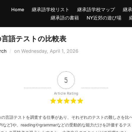
Home
継承語学校リスト
継承語学校マップ
継
継承語の書籍
NY近郊の遊び場
などの言語テストの比較表
Posted
rch
on
Wednesday, April 1, 2026
on
5
Article Rating
アメリカの言語テストを調査する仕事があり、それぞれのテストの難しさを
PIなど)や、readingやgrammarなどの受動的な能力だけを評価するテ