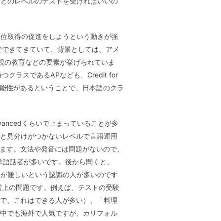
、どのレベルのテストを受ければいいの
学位取得の促進をしようという動きが強
こ数年でできてきていて、背景としては、アメ
視の教育などの要素が挙げられていま
つクラスであるAPなども、Credit for
える可能性があるということで、日本語のクラ
ancedくらいで止まっていることが多
話者と見分けがつかないレベルで言語運用
ります。文法や発音には問題がないので、
い継承語話者が多いです。後から聞くと、
クが難しいという認識の人が多いのです
営上の問題です。例えば、テストの受験
ベルで、これはできる人が多い）、「料理
理の中でも海外で人気ですが、カリフォル