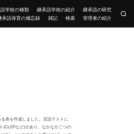
Search
承語学校の種類
継承語学校の紹介
継承語の研究
for:
継承語保育の備忘録
雑記
検索
管理者の紹介
比べる表を作成しました。言語テストに
スト(CLEPなど)があり、なかなか二つの