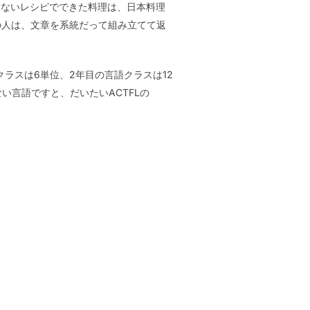
はないレシピでできた料理は、日本料理
話者の人は、文章を系統だって組み立てて返
ラスは6単位、2年目の言語クラスは12
はない言語ですと、だいたいACTFLの