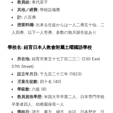
教員給:
車代若干
其他ノ經費:
學校設備費
計:
八百弗
授業料欄:
出来る生徒からは一人二弗五十仙、二
人四弗、以下一人壱弗、多数の無月謝生徒あり
學校名: 紐育日本人教會附屬土曜國語學校
所在地:
紐育市東五十七丁目二三〇 (230 East
57th Street)
設立年月日:
千九百二十三年 (1923)
児童生徒數:
四十名 (40)
學級數:
六級 (6)
教員資格學歴:
米国大学卒業二人、日本専門学校
卒業者四人、幼稚園保母一人
學科目:
讀方、書方、綴方、会話、日本歴史、日