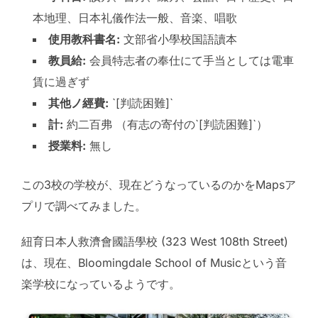
本地理、日本礼儀作法一般、音楽、唱歌
使用教科書名:
文部省小學校国語讀本
教員給:
会員特志者の奉仕にて手当としては電車
賃に過ぎず
其他ノ經費:
`[判読困難]`
計:
約二百弗 （有志の寄付の`[判読困難]`）
授業料:
無し
この3校の学校が、現在どうなっているのかをMapsア
プリで調べてみました。
紐育日本人救濟會國語學校 (323 West 108th Street)
は、現在、Bloomingdale School of Musicという音
楽学校になっているようです。