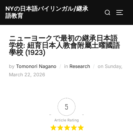
Skip
NYの日本語バイリンガル/継承
Search
to
TOGG
語教育
for:
content
ニューヨークで最初の継承日本語
学校: 紐育日本人教會附屬土曜國語
學校 (1923)
Posted
by
Tomonori Nagano
in
Research
on
Sunday,
on
March 22, 2026
5
Article Rating