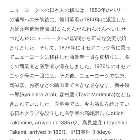
ニューヨークへの日本人の移民は、1853年のペリー
の浦和への来航後に、徳川幕府が1860年に派遣した
万延元年遣米使節団(まんえんがんねんけんべいしせ
つだん)のニューヨークへの訪問から正式な交流が始
まりました。そして、1876年にオセアニック号に乗っ
てニューヨークに移住した商業者一団を皮切りに、多
くの商業者と医学者が滞在しました。1976年のオセア
ニック号の一団には、その後、ニューヨークで生糸、
陶磁器、お茶などの輸出業で大きな財をなす、新井領
一郎(Ryoichiro Arai), 森村豊 (Toyo Morimura)なども
含まれていました。医学会では、今も活動を続けてい
る日本クラブを設立した医学者の高峰譲吉 (Jokichi
Takamine, arrived in 1885)や、高見豊彦 (Toyohiko
Takami, arrived in 1891)、野口英世 (Hideyo