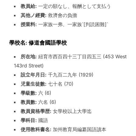
教員給:
一定の額なし、報酬として支払う
其他ノ經費:
救濟會の負擔
授業料:
一家族一弗、一家族`[判読困難]`
學校名: 修道會國語學校
所在地:
紐育市西百四十三丁目四五三 (453 West
143rd Street)
設立年月日:
千九百二九年 (1929)
児童生徒數:
七十名 (70)
學級數:
六 (6)
教員數:
六名 (6)
教員資格學歴:
女學校以上大學迄
學科目:
國語
使用教科書名:
加州教育局編纂国語讀本