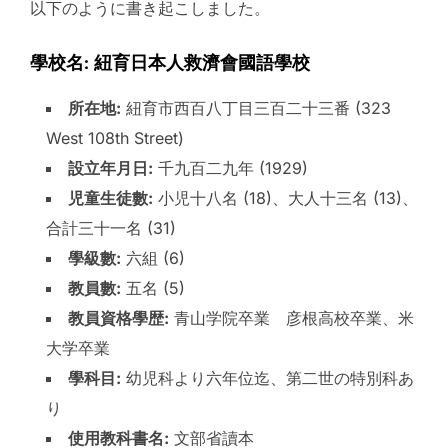
以下のように書き起こしました。
學校名: 紐育日本人救濟會國語學校
所在地:
紐育市西百八丁目三百二十三番 (323
West 108th Street)
設立年月日:
千九百二九年 (1929)
児童生徒數:
小児十八名 (18)、大人十三名 (13)、
合計三十一名 (31)
學級數:
六組 (6)
教員數:
五名 (5)
教員資格學歴:
青山学院卒業 彦根高校卒業、米
大学卒業
學科目:
幼児科より六年位迄、第二世の特別科あ
り
使用教科書名:
文部省讀本