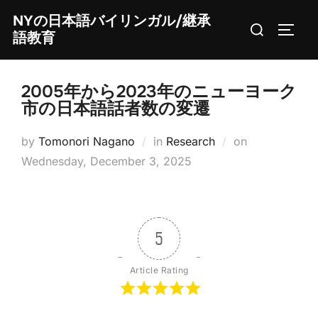
Skip
NYの日本語バイリンガル/継承
Search
to
TOGG
語教育
for:
content
2005年から2023年のニューヨーク
市の日本語話者数の変遷
Posted
by
Tomonori Nagano
in
Research
on
on
Wednesday, December 3, 2025
5
Article Rating