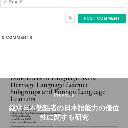
a
m
E
e
m
*
a
i
l
0
COMMENTS
*
Post
navigation
Previous
Previous
継承日本語話者の日本語能力の優位
性に関する研究