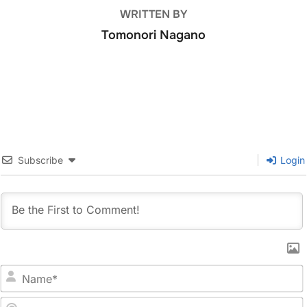
WRITTEN BY
Tomonori Nagano
Subscribe
Login
N