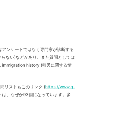
entなどはアンケートではなく専門家が診断する
被るのでいらない)などがあり、また質問としては
gration history (移民に関する情
問リストもこのリンク (
https://www.q-
トは、なぜか93個になっています。多