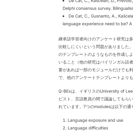
De Cat, C., Kašćelan, D., Prévost,
Delphi consensus survey. Bilinguali
De Cat, C., Gusnanto, A., Kašćelan
language experience need to be? A c
継承語学習者向けのアンケート研究は
比較しにくいという問題がありました。
のテンプレートのようなものを作成しようという動
いること（他の研究はバイリンガル話
要があれば一部のモジュールだけでも
で、他のアンケートテンプレートより
Q-BExは、イギリスのUniversit
ピスト、言語教員の間で議論してもらい、
れています。7つのmodulesは以下の
Language exposure and use
Language difficulties