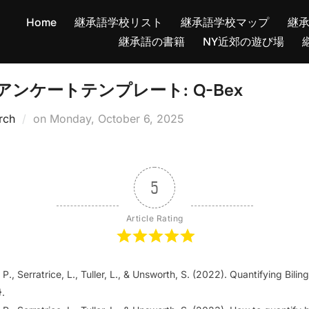
Home
継承語学校リスト
継承語学校マップ
継
継承語の書籍
NY近郊の遊び場
ンケートテンプレート: Q-Bex
Posted
rch
on
Monday, October 6, 2025
on
5
Article Rating
 P., Serratrice, L., Tuller, L., & Unsworth, S. (2022). Quantifying Bil
.