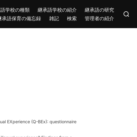
Search
承語学校の種類
継承語学校の紹介
継承語の研究
for:
継承語保育の備忘録
雑記
検索
管理者の紹介
ingual EXperience (Q-BEx): questionnaire