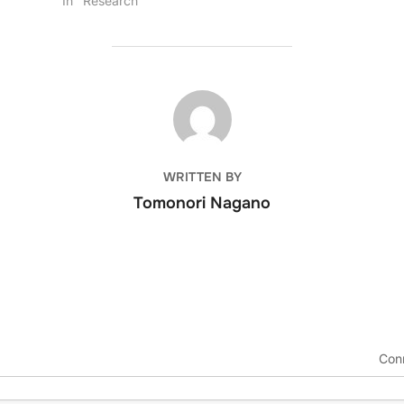
In "Research"
POST AUTHOR
WRITTEN BY
Tomonori Nagano
Con