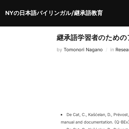
Skip
to
content
NYの日本語バイリンガル/継承語教育
継承語学習者のためのア
by
Tomonori Nagano
in
Resea
De Cat, C., Kašćelan, D., Prévost,
manual and documentation. {Q-BEx}