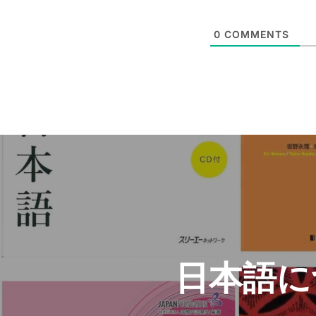
E
e
m
*
a
0
COMMENTS
i
l
*
Post
navigation
日本語に