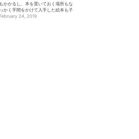
もかかるし、本を置いておく場所もな
っかく手間をかけて入手した絵本も子
じゃなかったりと、いろいろ難しいな
February 24, 2019
ていたのですが、最近、日本のKindle
"
りよい日本の絵本が読めることを発見
。 以前は、日本のKindleの絵本は、自
本が多く、クオリティーもけっこうば
あったりして、本を選ぶのが大変だっ
が、最近は、大手出版社も参入しだし
、かなり安価に日本の名作絵本が
leで読めるようになっています。うちのこ
オススメは、小学館の「デジタル復刻
名作絵本」シリーズで、これは一冊75
に安価で、クオリティーも高いです
本なのでちょっと絵が古い感じもしま
れはこれで懐かしくてよいかなぁとも
）。シリーズですでにKindleで出版さ
のは以下のような本です。 あかずきん
デジタル復刻 語りつぐ名作絵本 (谷口由
藤悌夫) イソップえばなし デジタル復
つぐ名作絵本 (立原えりか 鈴木康彦)
のおはなし デジタル復刻 語りつぐ名