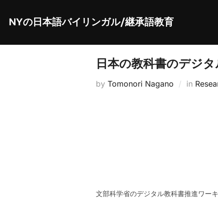
Skip
to
content
NYの日本語バイリンガル/継承語教育
日本の教科書のデジタ
by
Tomonori Nagano
in
Resea
文部科学省のデジタル教科書推進ワー