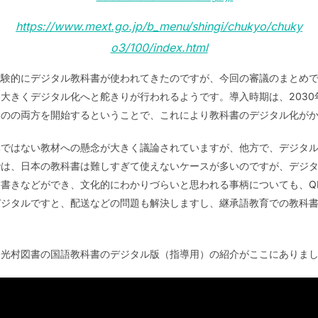
https://www.mext.go.jp/b_menu/shingi/chukyo/chuky
o3/100/index.html
試験的にデジタル教科書が使われてきたのですが、今回の審議のまとめ
大きくデジタル化へと舵きりが行われるようです。導入時期は、203
ものの両方を開始するということで、これにより教科書のデジタル化が
体ではない教材への懸念が大きく議論されていますが、他方で、デジタ
では、日本の教科書は難しすぎて使えないケースが多いのですが、デジ
書きなどができ、文化的にわかりづらいと思われる事柄についても、Q
デジタルですと、配送などの問題も解決しますし、継承語教育での教科
る光村図書の国語教科書のデジタル版（指導用）の紹介がここにありま