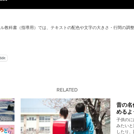
タル教科書（指導用）では、テキストの配色や文字の大きさ・行間の調
ddit
RELATED
昔の名
めるよ
子供のに
みたいと
したり、