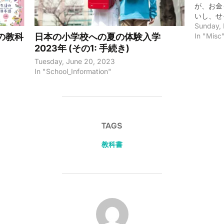
が、お金
いし、せ
供が好き
Sunday, 
ぁと感じ
In "Misc
の教科
日本の小学校への夏の体験入学
でもかな
2023年 (その1: 手続き)
しました
Tuesday, June 20, 2023
費出版の
In "School_Information"
らつきが
たのです
たらしく
Kind
の最近の
TAGS
語りつぐ
円と非常
教科書
（古い絵
すが、こ
思います
れている
ちゃん 
美子 伊
POST AUTHOR
刻 語り
イソップ