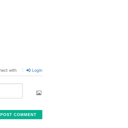
(那須田稔 深沢邦朗 長野博一 上田
野二郎 竹山博) いっすんぼうし デジ
 語りつぐ名作絵本 (松田司郎 水野二
らしまたろう デジタル復刻 語りつぐ名作
早野美智代 有賀忍) うりこひめとあまん
デジタル復刻 語りつぐ名作絵本 (西本鶏
げんえい) おおきなかぶ デジタル復刻
名作絵本 (浜島代志子 柿本幸造) おは
たのはだれ デジタル復刻 語りつぐ名
(西本鶏介 はせがわゆうじ) おむすびこ
デジタル復刻 語りつぐ名作絵本 (若谷和
義介) おやゆびひめ デジタル復刻 語り
絵本 (間所ひさこ 熊田千佳慕) かぐや
nect with
Login
ジタル復刻 語りつぐ名作絵本 (武鹿悦
田あつ子) きつねとたぬきのばけくら
タル復刻 語りつぐ名作絵本 (西本鶏介
…