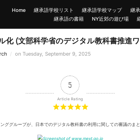
Home
継承語学校リスト
継承語学校マップ
継
継承語の書籍
NY近郊の遊び場
ル化 (文部科学省のデジタル教科書推進ワ
Posted
rch
on
Tuesday, September 9, 2025
on
5
Article Rating
キンググループが、日本でのデジタル教科書の利用に関しての審議のま