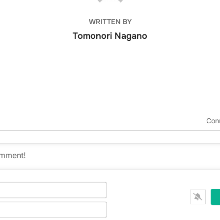
作絵本 
武二 水
WRITTEN BY
タル復刻
郎) う
Tomonori Nagano
絵本 (
じゃく 
介 池田
語りつぐ
ぎをたべ
作絵本 
ろりん 
子 黒崎
つぐ名作
Con
ひめ デ
子 久保
べ デジ
村上豊)