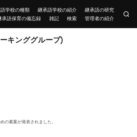
Search
承語学校の種類
継承語学校の紹介
継承語の研究
for:
継承語保育の備忘録
雑記
検索
管理者の紹介
ーキンググループ)
とめの素案が発表されました。