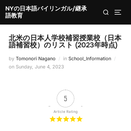
Skip
NYの日本語バイリンガル/継承
Search
to
TOGG
語教育
for:
content
北米の日本人学校補習授業校（日本
語補習校）のリスト (2023年時点)
by
Tomonori Nagano
in
School_Information
Posted
on
Sunday, June 4, 2023
on
5
Article Rating