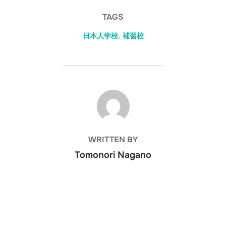
TAGS
日本人学校
,
補習校
POST AUTHOR
WRITTEN BY
Tomonori Nagano