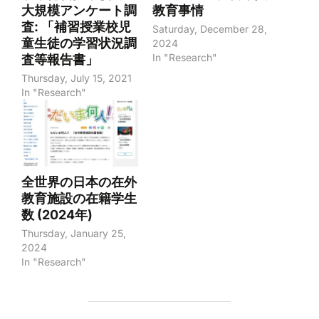
大規模アンケート調
教育事情
査: 「補習授業校児
Saturday, December 28,
童生徒の学習状況調
2024
In "Research"
査等報告書」
Thursday, July 15, 2021
In "Research"
全世界の日本の在外
教育施設の在籍学生
数 (2024年)
Thursday, January 25,
2024
In "Research"