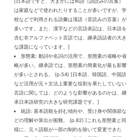
[日本語ですと、大まかには和語（訓読みの言葉）
は家庭などで使われたりすることが多いですが、学
校などで利用される語彙は漢語（音読みの言葉）が
多いです。また、漢字などの言語表記は、日本語を
含む非アルファベット言語では、継承語話者の大き
な課題になっています。]
形態素: 動詞や名詞の活用で、形態素の省略や省
略が多い。継承語では、形態素の簡素化が最も影響
が多いとされる。 (p.54) [日本語、韓国語、中国語
など活用が元々文法上重要な役割を果たしていない
言語に関しては、どのような影響があるのかは、継
承日本語研究の大きな研究課題です。]
統語: 基本語順を好む傾向や、受け身や関係節な
どの理解や算出が困難。 (p.82) [これも形態素と同
様に、元々語順が一部の制約を除いて変更できた