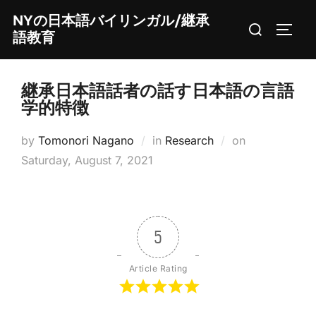
Skip
NYの日本語バイリンガル/継承
Search
to
TOGG
語教育
for:
content
継承日本語話者の話す日本語の言語
学的特徴
Posted
by
Tomonori Nagano
in
Research
on
on
Saturday, August 7, 2021
5
Article Rating