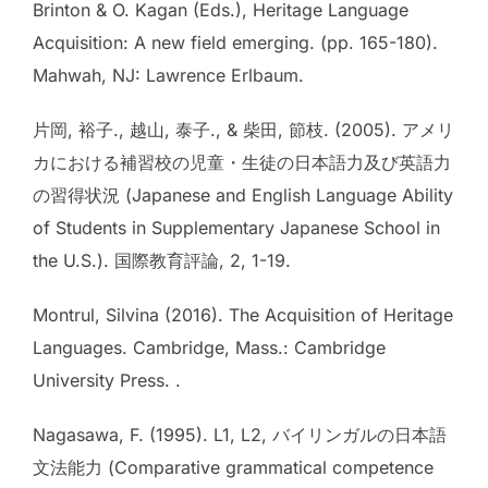
Brinton & O. Kagan (Eds.), Heritage Language
Acquisition: A new field emerging. (pp. 165-180).
Mahwah, NJ: Lawrence Erlbaum.
片岡, 裕子., 越山, 泰子., & 柴田, 節枝. (2005). アメリ
カにおける補習校の児童・生徒の日本語力及び英語力
の習得状況 (Japanese and English Language Ability
of Students in Supplementary Japanese School in
the U.S.). 国際教育評論, 2, 1-19.
Montrul, Silvina (2016). The Acquisition of Heritage
Languages. Cambridge, Mass.: Cambridge
University Press. .
Nagasawa, F. (1995). L1, L2, バイリンガルの日本語
文法能力 (Comparative grammatical competence