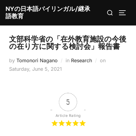
Skip
NYの日本語バイリンガル/継承
Search
to
TOGG
語教育
for:
content
文部科学省の「在外教育施設の今後
の在り方に関する検討会」報告書
Posted
by
Tomonori Nagano
in
Research
on
on
Saturday, June 5, 2021
5
Article Rating