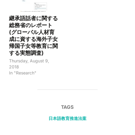
継承語話者に関する
総務省のレポート
(グローバル人材育
成に資する海外子女
帰国子女等教育に関
する実態調査)
Thursday, August 9,
2018
In "Research"
TAGS
日本語教育推進法案