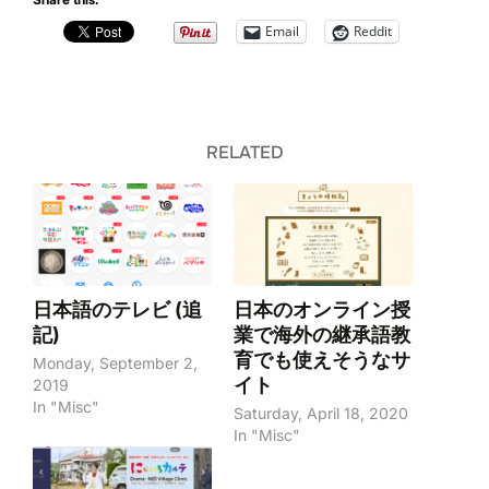
Email
Reddit
RELATED
日本語のテレビ (追
日本のオンライン授
記)
業で海外の継承語教
育でも使えそうなサ
Monday, September 2,
イト
2019
In "Misc"
Saturday, April 18, 2020
In "Misc"