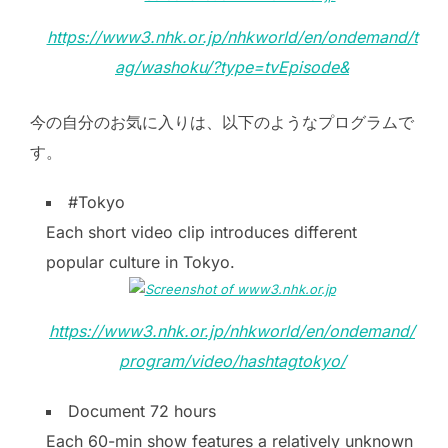
https://www3.nhk.or.jp/nhkworld/en/ondemand/t
ag/washoku/?type=tvEpisode&
今の自分のお気に入りは、以下のようなプログラムで
す。
#Tokyo
Each short video clip introduces different
popular culture in Tokyo.
https://www3.nhk.or.jp/nhkworld/en/ondemand/
program/video/hashtagtokyo/
Document 72 hours
Each 60-min show features a relatively unknown