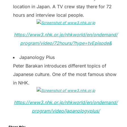
location in Japan. A TV crew stay there for 72
hours and interview local people.
https://www3.nhk.or.jp/nhkworld/en/ondemand/
program/video/72hours/?type=tvEpisode&
Japanology Plus
Peter Barakan introduces different topics of
Japanese culture. One of the most famous show
in NHK.
https://www3.nhk.or.jp/nhkworld/en/ondemand/
program/video/japanologyplus/
Share this: