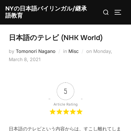
Skip
NYの日本語バイリンガル/継承
Search
to
TOGG
語教育
for:
content
日本語のテレビ (NHK World)
Posted
by
Tomonori Nagano
in
Misc
on
Monday,
on
March 8, 2021
5
Article Rating
日本語のテレビという内容からは、すこし離れてしま