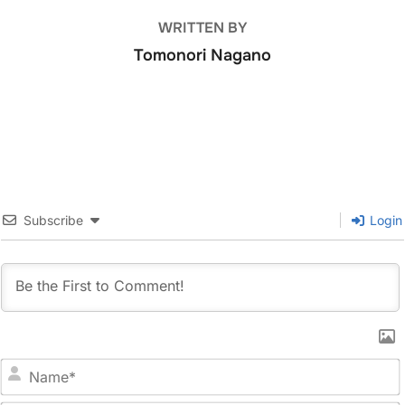
WRITTEN BY
Tomonori Nagano
Subscribe
Login
N