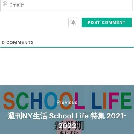
a
m
E
e
m
*
a
i
l
0
COMMENTS
*
Post
navigation
Previous
Previous
週刊NY生活 School Life 特集 2021-
2022