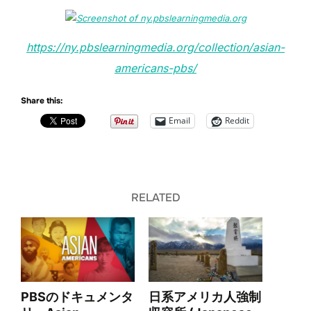
https://ny.pbslearningmedia.org/collection/asian-
americans-pbs/
Share this:
Email
Reddit
RELATED
PBSのドキュメンタ
日系アメリカ人強制