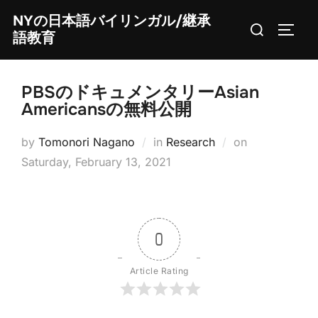
Skip
NYの日本語バイリンガル/継承
Search
to
TOGG
語教育
for:
content
PBSのドキュメンタリーAsian
Americansの無料公開
Posted
by
Tomonori Nagano
in
Research
on
on
Saturday, February 13, 2021
0
Article Rating