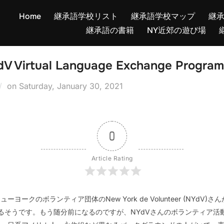
Home
継承語学校リスト
継承語学校マップ
継
継承語の書籍
NY近郊の遊び場
dV Virtual Language Exchange Program
Posted
on
Saturday, January 30, 2021
on
0
Article Rating
ークのボランティア団体のNew York de Volunteer (NYdV
ogramを始めるそうです。もう随分前になるのですが、NYdVさんのボランテ