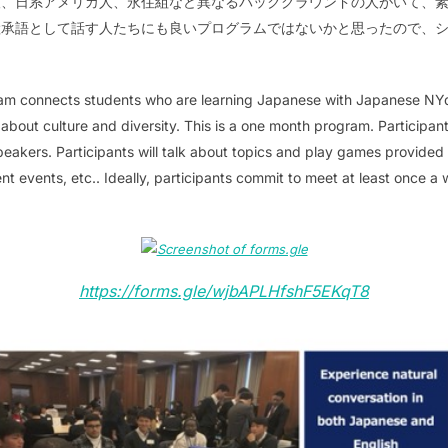
人、日系アメリカ人、永住組など異なるバックグラウンドの人がいて、
継承語として話す人たちにも良いプログラムではないかと思ったので、
 connects students who are learning Japanese with Japanese NYd
 about culture and diversity. This is a one month program. Participan
eakers. Participants will talk about topics and play games provide
ent events, etc.. Ideally, participants commit to meet at least once a
https://forms.gle/wjbAPLHfshF5EKqT8