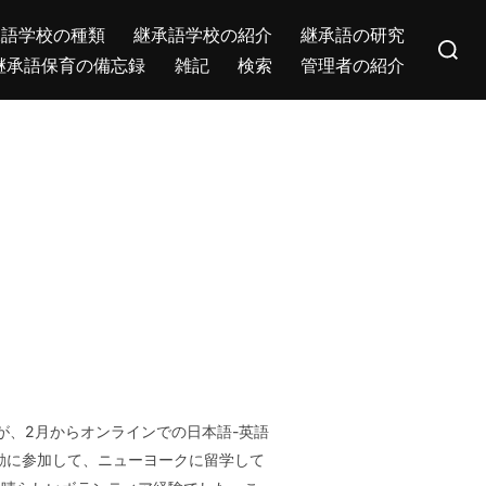
Search
承語学校の種類
継承語学校の紹介
継承語の研究
for:
継承語保育の備忘録
雑記
検索
管理者の紹介
)さんが、2月からオンラインでの日本語-英語
ィア活動に参加して、ニューヨークに留学して