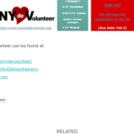
nteer can be found at:
m/nydevolunteer/
/NyDeVolunteerjpn/
.org
ddit
RELATED