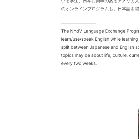
いる学生、日本に興味のあるアメリカ
のオンラインプログラムも、日本語を
————————
The NYdV Language Exchange Program
learn/use/speak English while learning
split between Japanese and English sp
topics may be about life, culture, curr
every two weeks.