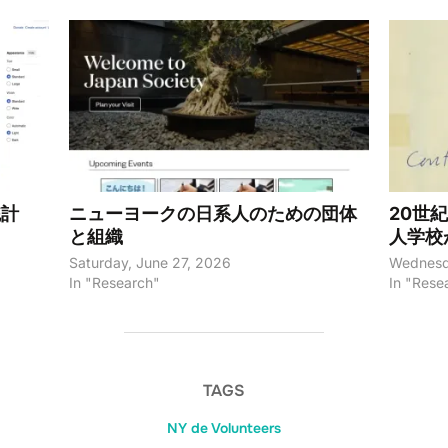
統計
ニューヨークの日系人のための団体
20世
と組織
人学校
Saturday, June 27, 2026
Wednesd
In "Research"
In "Rese
TAGS
NY de Volunteers