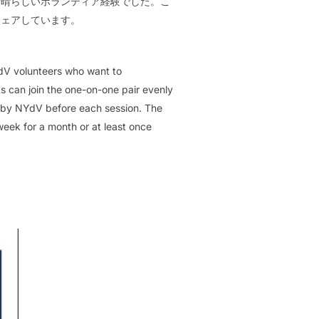
素晴らしいボランティア経験でした。こ
シェアしています。
V volunteers who want to
ts can join the one-on-one pair evenly
d by NYdV before each session. The
 week for a month or at least once