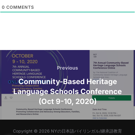
l
0
COMMENTS
*
Post
navigation
Previous
Previous
Community-Based Heritage
Language Schools Conference
(Oct 9-10, 2020)
Copyright © 2026 NYの日本語バイリンガル/継承語教育