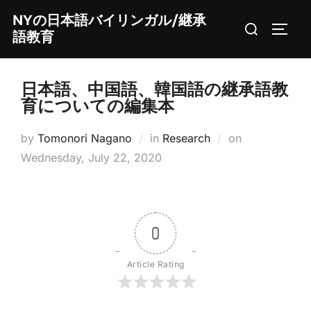
Skip
NYの日本語バイリンガル/継承
Search
to
TOGG
語教育
for:
content
日本語、中国語、韓国語の継承語教
育についての編集本
Posted
by
Tomonori Nagano
in
Research
on
on
Wednesday, July 22, 2020
0
Article Rating