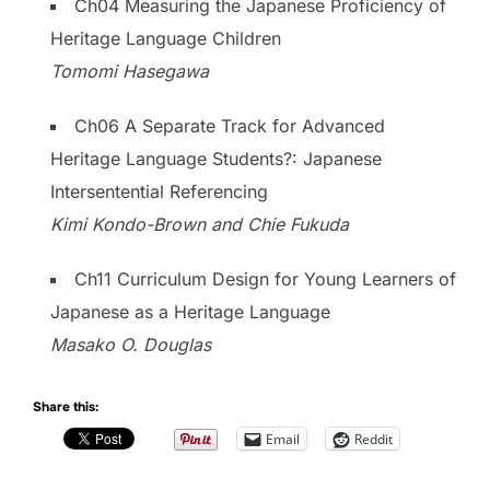
Ch04 Measuring the Japanese Proficiency of
Heritage Language Children
Tomomi Hasegawa
Ch06 A Separate Track for Advanced
Heritage Language Students?: Japanese
Intersentential Referencing
Kimi Kondo-Brown and Chie Fukuda
Ch11 Curriculum Design for Young Learners of
Japanese as a Heritage Language
Masako O. Douglas
Share this:
Email
Reddit