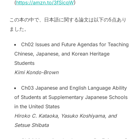
(
https://amzn.to/3fSicqW
)
この本の中で、日本語に関する論文は以下の5点あり
ました。
Ch02 Issues and Future Agendas for Teaching
Chinese, Japanese, and Korean Heritage
Students
Kimi Kondo-Brown
Ch03 Japanese and English Language Ability
of Students at Supplementary Japanese Schools
in the United States
Hiroko C. Kataoka, Yasuko Koshiyama, and
Setsue Shibata