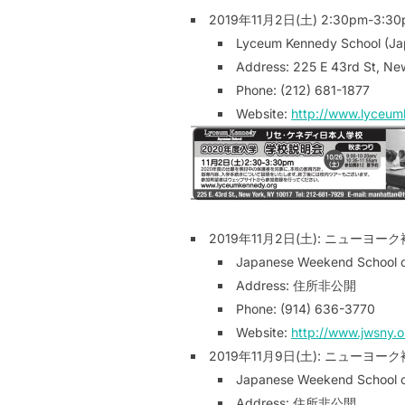
2019年11月2日(土) 2:30pm-
Lyceum Kennedy School (Ja
Address: 225 E 43rd St, Ne
Phone: (212) 681-1877
Website:
http://www.lyceum
2019年11月2日(土): ニュー
Japanese Weekend School 
Address: 住所非公開
Phone: (914) 636-3770
Website:
http://www.jwsny.o
2019年11月9日(土): ニューヨ
Japanese Weekend School 
Address: 住所非公開