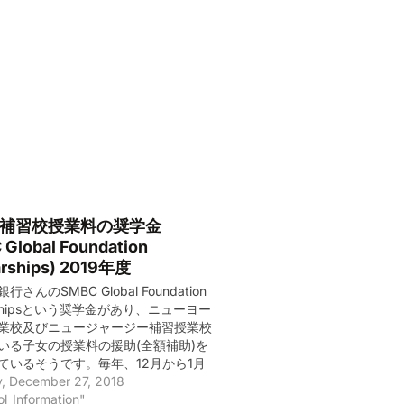
NY補習校授業料の奨学金
Global Foundation
arships) 2019年度
さんのSMBC Global Foundation
arshipsという奨学金があり、ニューヨー
業校及びニュージャージー補習授業校
いる子女の授業料の援助(全額補助)を
ているそうです。毎年、12月から1月
申し込みを受け付けているそうで、
, December 27, 2018
度の締め切りは2019年1月19日(土)との
ol_Information"