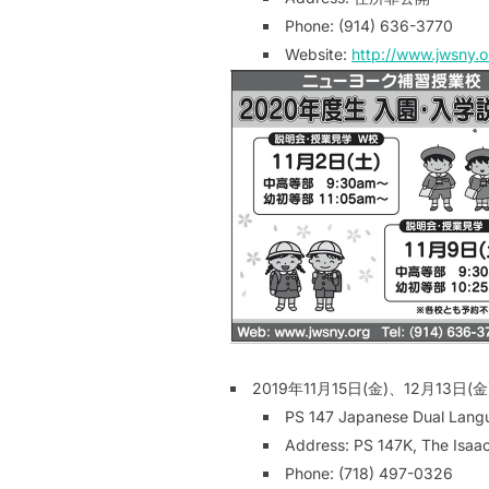
Phone: (914) 636-3770
Website:
http://www.jwsny.o
2019年11月15日(金)、12月13日(金)、
PS 147 Japanese Dual Lang
Address: PS 147K, The Isaa
Phone: (718) 497-0326