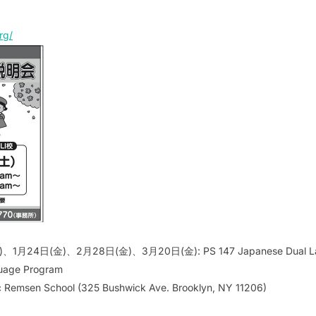
rg/
1月24日(金)、2月28日(金)、3月20日(金): PS 147 Japanese Dual La
uage Program
c Remsen School (325 Bushwick Ave. Brooklyn, NY 11206)