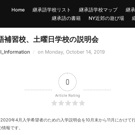
Home
継承語学校リスト
継承語学校マップ
継
継承語の書籍
NY近郊の遊び場
日本語補習校、土曜日学校の説明会
Posted
l_Information
on
Monday, October 14, 2019
on
0
Article Rating
2020年4月入学希望者のための入学説明会を10月末から11月にかけ
会の情報です。