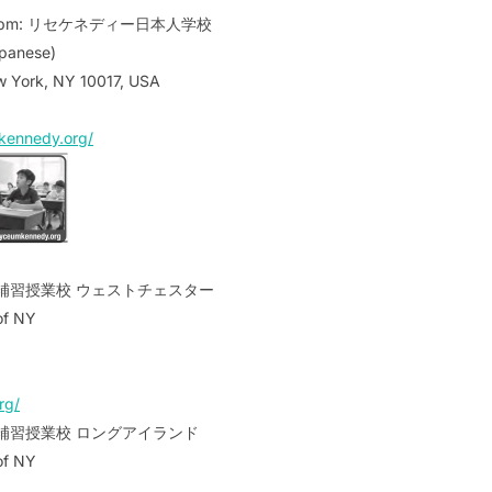
3:30pm: リセケネディー日本人学校
panese)
w York, NY 10017, USA
kennedy.org/
ヨーク補習授業校 ウェストチェスター
of NY
rg/
ーク補習授業校 ロングアイランド
of NY