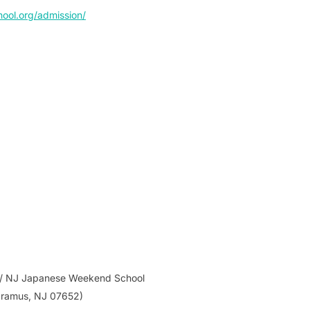
hool.org/admission/
Japanese Weekend School
aramus, NJ 07652)