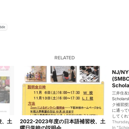
ddit
RELATED
NJ/
(SMBC 
Schol
三井住友銀行
Schol
ク補習授
に通って
してくれ
校、土
2022-2023年度の日本語補習校、土
にかけて
Thursday
2019年
In "Scho
)
曜日学校の説明会