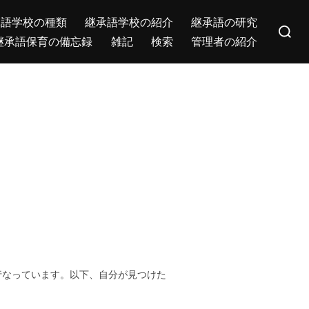
Search
承語学校の種類
継承語学校の紹介
継承語の研究
for:
継承語保育の備忘録
雑記
検索
管理者の紹介
て行なっています。以下、自分が見つけた