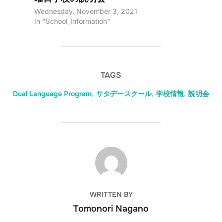
こと。詳
Wednesday, November 3, 2021
のウェブサ
In "School_Information"
------
ジャージ
Foundat
Scholars
http://w
TAGS
df | http
(914)921-
Dual Language Program
,
サタデースクール
,
学校情報
,
説明会
---------
POST AUTHOR
WRITTEN BY
Tomonori Nagano