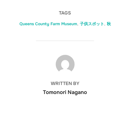
学期 ----------------------
- 対象: 2歳、3歳児対象
TAGS
（2・3歳児を対象とした
カリキュラムですが、年
Queens County Farm Museum
,
子供スポット
,
秋
上のお友達も大歓迎で
す） カリキュラム概要:
日本語で遊びながら楽し
く学ぶ親子教室 ・お母さ
んや友達と一緒に、季節
の行事にちなんだ歌や遊
POST AUTHOR
び、製作をします。 ・絵
本の読み聞かせやパネル
シアターを通して、お話
の世界を楽しみながら語
WRITTEN BY
彙をふやします。 ・友達
と一緒にすごしながら、
Tomonori Nagano
生活習慣や遊びに必要な
決まりがあることを知り
ます。 ・運動遊びやリズ
ム遊びで、のびのびと楽
しく体を動かします。 時
間: 毎週木曜日 10:00am