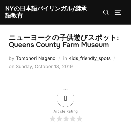
Skip
NYの日本語バイリンガル/継承
Search
to
TOGG
語教育
for:
content
ニューヨークの子供遊びスポット:
Queens County Farm Museum
by
Tomonori Nagano
in
Kids_friendly_spots
Posted
on
Sunday, October 13, 2019
on
0
Article Rating