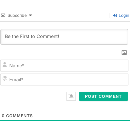
〜 11:00am (1時間） 場
所: Spencer Pilates, 2階
(Gymboreeの斜め向かい
Subscribe
Login
のビル） 108-12 72nd
Ave, Forest Hills, NY
11375 定員: 7〜8家族 ー
後期ー 全5回 11月8
日、15日、（22日はサン
クスギビングデーのため
お休み）、29日、12月6
日、13日 参加費: 110ドル
（セメスターコミットメ
ントの方を優先とし、定
N
員に満たない日にちの
a
み、 ドロップインでの参
m
E
加も承ります（25ドル/1
e
m
回）。 支払方法: 現金の
*
a
み、学期初日に一括払
i
い （お釣りがないよう
l
にご用意ください） 担当
0
COMMENTS
*
教諭: 佐藤麻紀先生 日本
の幼稚園教諭、中学校と
高校の国語科教諭の免許