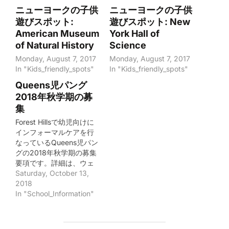
ニューヨークの子供
ニューヨークの子供
遊びスポット:
遊びスポット: New
American Museum
York Hall of
of Natural History
Science
Monday, August 7, 2017
Monday, August 7, 2017
In "Kids_friendly_spots"
In "Kids_friendly_spots"
Queens児パング
2018年秋学期の募
集
Forest Hillsで幼児向けに
インフォーマルケアを行
なっているQueens児パン
グの2018年秋学期の募集
要項です。詳細は、ウェ
ブサイト
Saturday, October 13,
https://queensjipang.wix
2018
site.com/queensjipangを
In "School_Information"
参照ください。 ----------
------------- Queens児パ
ング親子クラス 2018年秋