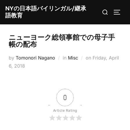
Skip
NYの日本語バイリンガル/継承
Search
to
TOGG
語教育
for:
content
ニューヨーク総領事館での母子手
帳の配布
Posted
by
Tomonori Nagano
in
Misc
on
Friday, April
on
6, 2018
0
Article Rating