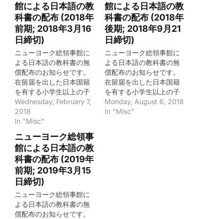
館による日本語の教
館による日本語の教
科書の配布 (2018年
科書の配布 (2018年
前期; 2018年3月16
後期; 2018年9月21
日締切)
日締切)
ニューヨーク総領事館に
ニューヨーク総領事館に
よる日本語の教科書の無
よる日本語の教科書の無
償配布のお知らせです。
償配布のお知らせです。
在留届を出した日本国籍
在留届を出した日本国籍
を有する小学生以上の子
を有する小学生以上の子
女で、ニューヨーク総領
Wednesday, February 7,
女で、ニューヨーク総領
Monday, August 6, 2018
事館の対応州 (ニューヨー
2018
事館の対応州 (ニューヨー
In "Misc"
ク州、ニュージャージー
In "Misc"
ク州、ニュージャージー
州、ペンシルベニア州、
州、ペンシルベニア州、
ニューヨーク総領事
デラウエア州、ウエスト
デラウエア州、ウエスト
館による日本語の教
バージニア州、コネティ
バージニア州、コネティ
科書の配布 (2019年
カット州、プエルトリ
カット州、プエルトリ
前期; 2019年3月15
コ、バージン諸島)に住ん
コ、バージン諸島)に住ん
でいる方は、以下の手順
でいる方は、以下の手順
日締切)
で教科書の無償郵送（郵
で教科書の無償郵送（郵
ニューヨーク総領事館に
送費は含まず）が受けら
送費は含まず）が受けら
よる日本語の教科書の無
れるそうです。申請期間
れるそうです。申請期間
償配布のお知らせです。
は、2018年2月7日 (水) -
は、2018年8月6日 (月) -