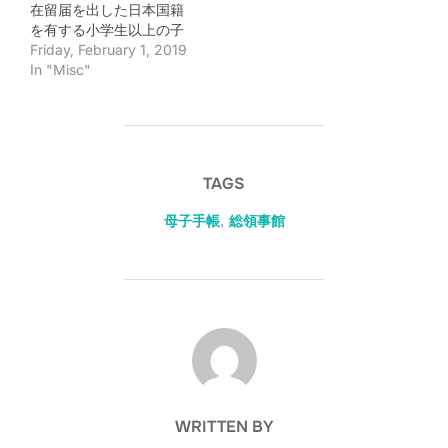
在留届を出した日本国籍
3月16日(金)必着とのこと
9月21日(金)必着とのこと
を有する小学生以上の子
です。
です。
女で、ニューヨーク総領
Friday, February 1, 2019
事館の対応州 (ニューヨー
In "Misc"
ク州、ニュージャージー
州、ペンシルベニア州、
デラウエア州、ウエスト
バージニア州、コネティ
カット州、プエルトリ
TAGS
コ、バージン諸島)に住ん
でいる方は、以下の手順
母子手帳
,
総領事館
で教科書の無償郵送（郵
送費は含まず）が受けら
れるそうです。申請期間
は、2019年2月1日 (金) -
3月15日(金)必着とのこと
です。
POST AUTHOR
WRITTEN BY