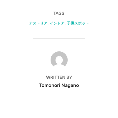
for open play ------------
Play Address: 20-21
--------------------
Steinway St, Astoria, NY
TAGS
11105, USA Phone: (718)
777-7529 Admission:
アストリア
,
インドア
,
子供スポット
$14 per child and two
adults (open play)
Website:
http://bouncenplayny.co
m/ -----------------------
--------- 今年の冬は、急
POST AUTHOR
激に寒くなって華氏でも0
度近くになってしまい、
うちで暖房全開でも寒い
し、外の公園で遊ぼうも
WRITTEN BY
のなら動きながら凍死す
るかもと思うくらい寒い
Tomonori Nagano
です。こういう寒さが数
日続いて、子供が家の中
ばかりにいてストレスが
溜まってきていそうなの
で（おもちゃをなげだし
たりしたので）、近場に