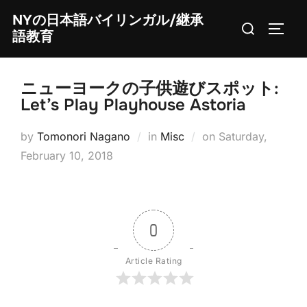
Skip
NYの日本語バイリンガル/継承
Search
to
TOGG
語教育
for:
content
ニューヨークの子供遊びスポット:
Let’s Play Playhouse Astoria
Posted
by
Tomonori Nagano
in
Misc
on
Saturday,
on
February 10, 2018
0
Article Rating