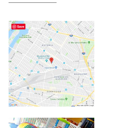
——————————–
Save