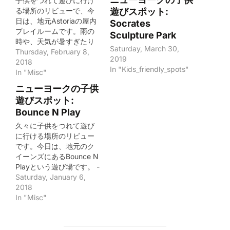
子供をつれて遊びに行け
遊びスポット:
る場所のリビューで、今
日は、地元Astoriaの屋内
Socrates
プレイルームです。雨の
Sculpture Park
時や、天気が暑すぎたり
Saturday, March 30,
寒すぎたりした時に重宝
Thursday, February 8,
2019
するプレイルームです。
2018
In "Kids_friendly_spots"
小さい家をプレイルーム
In "Misc"
として改造したような感
ニューヨークの子供
じで、家庭感があるれて
遊びスポット:
いるので、とても良かっ
Bounce N Play
たです。 -----------------
--------------- Name:
久々に子供をつれて遊び
ACD Playspace ---------
に行ける場所のリビュー
-----------------------
です。今日は、地元のク
Institution: ACD
イーンズにあるBounce N
PlaySpace Address:
Playという遊び場です。 -
3124 38th St, Astoria,
---------------------------
Saturday, January 6,
NY 11103, USA Phone:
---- New York Hall of
2018
(718) 204-2237
Science ------------------
In "Misc"
Website:
-------------- Name:
http://www.acdplayspac
Bounce N Play
e.com/ Admission: $10
Institution: Bounce N