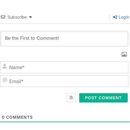
屋内で遊べるところがな
いかと思い、ここを見つ
けました。 まず結論から
Subscribe
Login
言うと、広くて非常に遊
び道具が多いとてもオス
スメの場所です。料金
は、Open Playだと、子
供だけに課金されて（大
人の分も含まれてい
て）、子供一人当たり$14
でした。これでだいたい
1-2時間くらい遊べます。
うちの子供は、上が4歳
N
で、下が1.5歳だったので
a
すが、それぞれの年齢に
m
E
あった遊び道具があっ
e
m
て、二人ともとても楽し
*
a
く遊んでいました。多
i
分、6-8歳くらいまでの子
l
供であれば楽しく遊べる
0
COMMENTS
*
のではないかと思いま
す。 一つ大変だったの