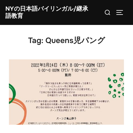
Skip
NYの日本語バイリンガル/継承
Search
to
TOGG
語教育
for:
content
Tag:
Queens児パング