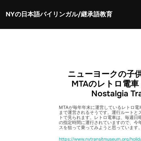
Skip
to
content
NYの日本語バイリンガル/継承語教育
ニューヨークの子供
MTAのレトロ電車 (M
Nostalgia Tr
MTAが毎年年末に運営しているレトロ電車が
まで運営されるそうです。運行ルートと
トで見られます。レトロ電車は、毎週日
の指定時間に運行されていますので、今年
スを狙って乗ってみようと思っています
https://www.nytransitmuseum.org/holid