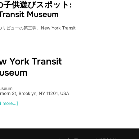
の子供遊びスポット:
Transit Museum
ーの第三弾。New York Transit
 York Transit
useum
Museum
horn St, Brooklyn, NY 11201, USA
 more...]