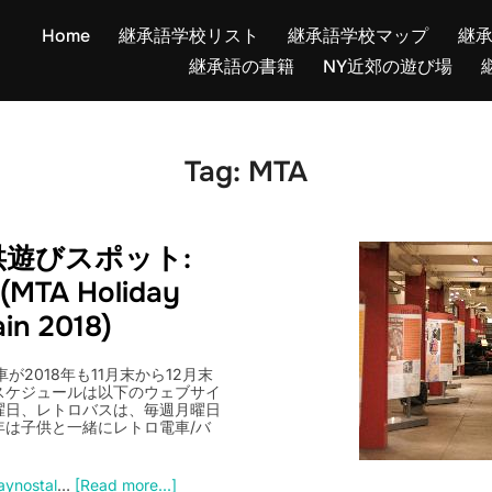
Home
継承語学校リスト
継承語学校マップ
継
継承語の書籍
NY近郊の遊び場
Tag:
MTA
遊びスポット:
TA Holiday
ain 2018)
2018年も11月末から12月末
スケジュールは以下のウェブサイ
曜日、レトロバスは、毎週月曜日
は子供と一緒にレトロ電車/バ
。
aynostal
…
[Read more...]