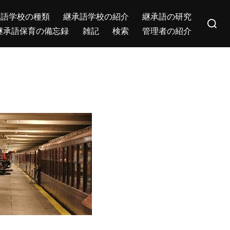
Search
承語学校の種類
継承語学校の紹介
継承語の研究
for:
継承語保育の備忘録
雑記
検索
管理者の紹介