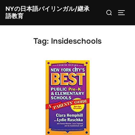
Skip
NYの日本語バイリンガル/継承
Search
to
TOGG
語教育
for:
content
Tag:
Insideschools