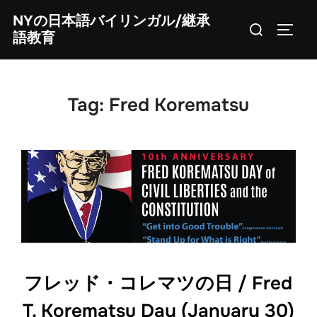
Skip
NYの日本語バイリンガル/継承
Search
to
TOGG
語教育
for:
content
Tag:
Fred Korematsu
フレッド・コレマツの日 / Fred
T. Korematsu Day (January 30)