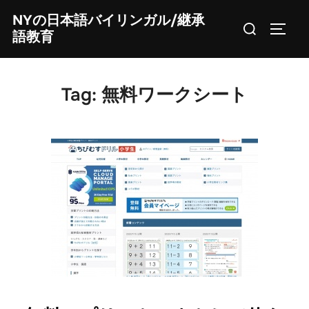
Skip
NYの日本語バイリンガル/継承
Search
to
TOGG
語教育
for:
content
Tag:
無料ワークシート