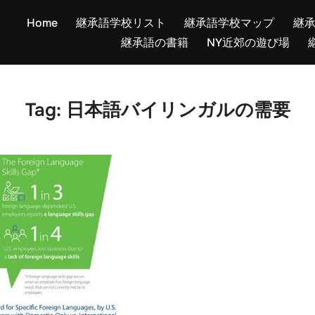
Home
継承語学校リスト
継承語学校マップ
継
継承語の書籍
NY近郊の遊び場
Tag:
日本語バイリンガルの需要