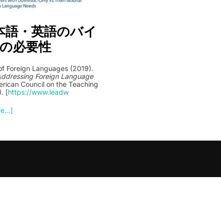
本語・英語のバイ
の必要性
of Foreign Languages (2019).
Addressing Foreign Language
erican Council on the Teaching
. [
https://www.leadw
...]