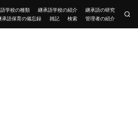
Search
承語学校の種類
継承語学校の紹介
継承語の研究
for:
継承語保育の備忘録
雑記
検索
管理者の紹介