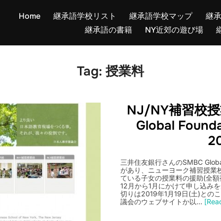
Home
継承語学校リスト
継承語学校マップ
継
継承語の書籍
NY近郊の遊び場
Tag:
授業料
NJ/NY補習校授
Global Founda
2
三井住友銀行さんのSMBC Global F
があり、ニューヨーク補習授業校
ている子女の授業料の援助(全額
12月から1月にかけて申し込み
切りは2019年1月19日(土)
議会のウェブサイトか以…
[Read