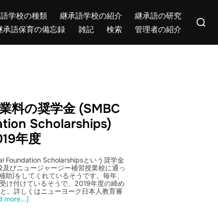
Search
承語学校の種類
継承語学校の紹介
継承語の研究
for:
継承語保育の備忘録
雑記
検索
管理者の紹介
業料の奨学金 (SMBC
tion Scholarships)
019年度
oundation Scholarshipsという奨学金
及びニュージャージー補習授業校に通っ
補助)をしてくれているそうです。毎年、
を受け付けているそうで、2019年度の締め
とのこと。詳しくはニューヨーク日本人教育審
 more...]