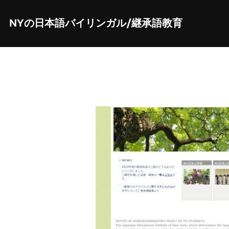
Skip
to
content
NYの日本語バイリンガル/継承語教育