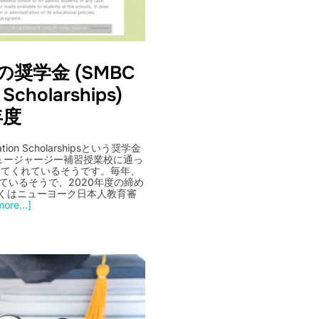
の奨学金 (SMBC
 Scholarships)
年度
ion Scholarshipsという奨学金
ュージャージー補習授業校に通っ
してくれているそうです。毎年、
ているそうで、2020年度の締め
詳しくはニューヨーク日本人教育審
ore...]