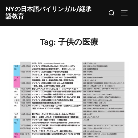
Skip
NYの日本語バイリンガル/継承
Search
to
TOGG
語教育
for:
content
Tag:
子供の医療