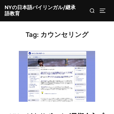
Skip
NYの日本語バイリンガル/継承
Search
to
TOGG
語教育
for:
content
Tag:
カウンセリング