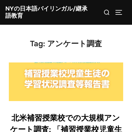
Skip
NYの日本語バイリンガル/継承
Search
to
TOGG
語教育
for:
content
Tag:
アンケート調査
北米補習授業校での大規模アン
ケート調査: 「補習授業校児童生