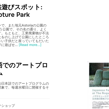
遊びスポット:
pture Park
、また地元Astoriaの公園の
arkという公園で、その名の通り、よく
す。もともと、工業廃棄物が不法
土をのし上げて公園にしたところ
さい子供だと座っていてもだいた
手に遊ばせ…
[Read more...]
語でのアートプロ
ム
の日本語でのアートプログラムの
対象で、毎週水曜日に開催するそ
クショップ