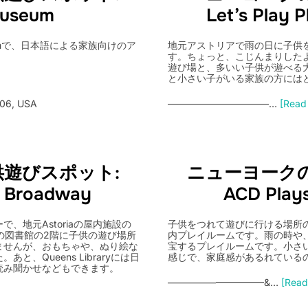
Museum
Let’s Play 
 Museumで、日本語による家族向けのア
地元アストリアで雨の日に子供
す。ちょっと、こじんまりした
遊び場と、多いい子供が遊べる
と小さい子がいる家族の方には
106, USA
——————————–…
[Read 
遊びスポット:
ニューヨーク
y Broadway
ACD Plays
、地元Astoriaの屋内施設の
子供をつれて遊びに行ける場所のリ
aryの図書館の2階に子供の遊び場所
内プレイルームです。雨の時や
ませんが、おもちゃや、ぬり絵な
宝するプレイルームです。小さ
、Queens Libraryには日
感じで、家庭感があるれている
読み聞かせなどもできます。
——————————&…
[Read