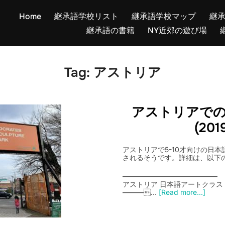
Home
継承語学校リスト
継承語学校マップ
継
継承語の書籍
NY近郊の遊び場
Tag:
アストリア
アストリアで
(20
アストリアで5-10才向けの日本
されるそうです。詳細は、以下
—————————————–
アストリア 日本語アートクラス
———…
[Read more...]