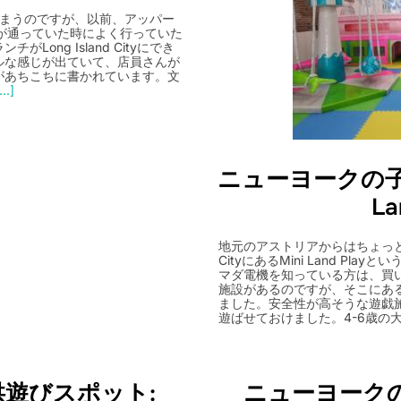
なってしまうのですが、以前、アッパー
に子供が通っていた時によく行っていた
チがLong Island Cityにでき
ルな感じが出ていて、店員さんが
があちこちに書かれています。文
..]
ニューヨークの子供
La
地元のアストリアからはちょっと離れ
CityにあるMini Land P
マダ電機を知っている方は、買
施設があるのですが、そこにあ
ました。安全性が高そうな遊戯
遊ばせておけました。4-6歳の
遊びスポット:
ニューヨーク