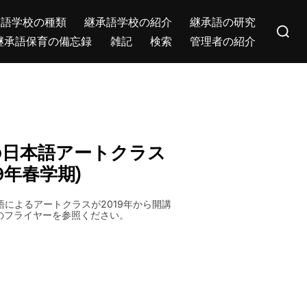
Search
承語学校の種類
継承語学校の紹介
継承語の研究
for:
継承語保育の備忘録
雑記
検索
管理者の紹介
の日本語アートクラス
19年春学期)
語によるアートクラスが2019年から開講
のフライヤーを参照ください。