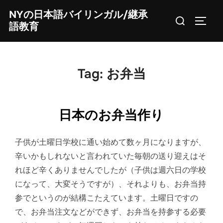
Skip
NYの日本語バイリンガル/継承
Search
to
TOGG
語教育
for:
content
Tag:
お弁当
日本のお弁当作り
子供が土曜日学校に通い始めて数ヶ月になりますが、
辛いかもしれないと言われていた毎朝の送り迎えはそ
れほど辛くありませんでしたが（子供は週六日の学校
になって、大変そうですが）、それよりも、お弁当持
参でというのが結構こたえています。土曜日ですの
で、お弁当注文などができず、お弁当を持参する必要