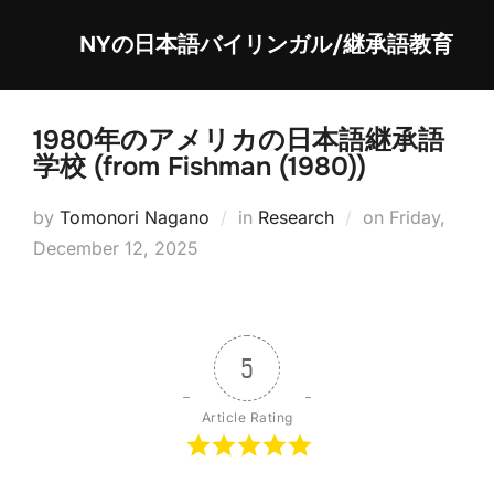
Skip
NYの日本語バイリンガル/継承語教育
to
content
1980年のアメリカの日本語継承語
学校 (from Fishman (1980))
Posted
by
Tomonori Nagano
in
Research
on
Friday,
on
December 12, 2025
5
Article Rating