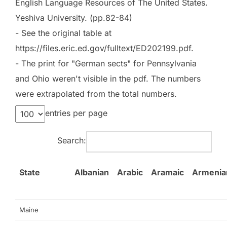
English Language Resources of The United States.
Yeshiva University. (pp.82-84)
- See the original table at
https://files.eric.ed.gov/fulltext/ED202199.pdf.
- The print for "German sects" for Pennsylvania
and Ohio weren't visible in the pdf. The numbers
were extrapolated from the total numbers.
entries per page
Search:
State
Albanian
Arabic
Aramaic
Armenia
Maine