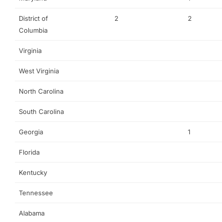
District of
2
2
Columbia
Virginia
West Virginia
North Carolina
South Carolina
Georgia
1
Florida
Kentucky
Tennessee
Alabama