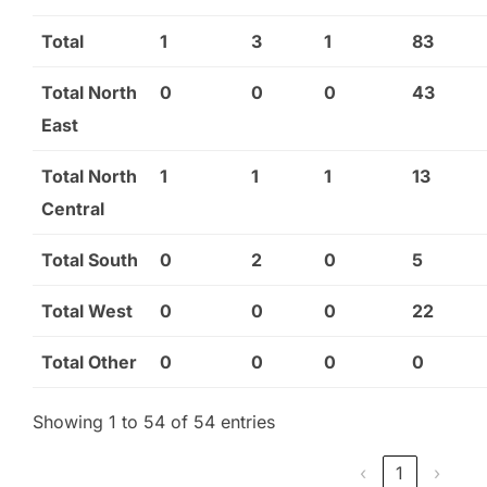
Total
1
3
1
83
Total North
0
0
0
43
East
Total North
1
1
1
13
Central
Total South
0
2
0
5
Total West
0
0
0
22
Total Other
0
0
0
0
Showing 1 to 54 of 54 entries
‹
1
›