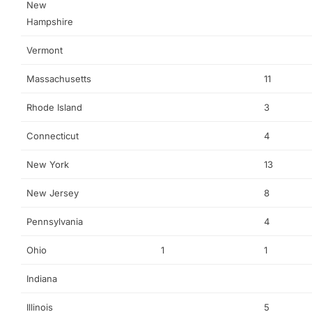
New
Hampshire
Vermont
Massachusetts
11
Rhode Island
3
Connecticut
4
New York
13
New Jersey
8
Pennsylvania
4
Ohio
1
1
Indiana
Illinois
5