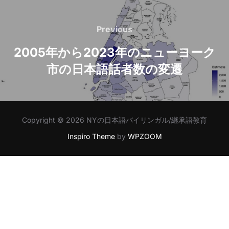
Post
navigation
Previous
Previous
2005年から2023年のニューヨーク
市の日本語話者数の変遷
Copyright © 2026 NYの日本語バイリンガル/継承語教育
Inspiro Theme
by
WPZOOM