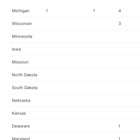
Michigan
1
1
4
Wisconsin
3
Minnesota
Iowa
Missouri
North Dakota
South Dakota
Nebraska
Kansas
Delaware
1
Maryland
1