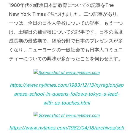
1980年代の継承日本語教育についての記事をThe
New York Timesで見つけました。二つ記事があり、
一つは、全日の日本人学校についての記事、もう一つ
は、土曜日の補習校についての記事です。日本の高度
成長期の最盛期で、経済分野で日本のプレゼンスが多
くなり、ニューヨークの一般社会でも日本人コミュニ
ティーについての興味が多かったことを伺わせます。
https://www.nytimes.com/1983/12/13/nyregion/jap
anese-school-in-queens-follows-tokyo-s-lead-
with-us-touches.html
https://www.nytimes.com/1982/04/18/archives/sch