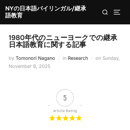
Skip
NYの日本語バイリンガル/継承
Search
to
TOGG
語教育
for:
content
1980年代のニューヨークでの継承
日本語教育に関する記事
Posted
by
Tomonori Nagano
in
Research
on
Sunday,
on
November 9, 2025
5
Article Rating