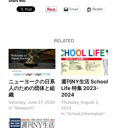
Share this:
Email
Reddit
RELATED
ニューヨークの日系
週刊NY生活 School
人のための団体と組
Life 特集 2023-
織
2024
Saturday, June 27, 2026
Thursday, August 3,
In "Research"
2023
In "School_Information"