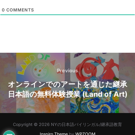
l
0
COMMENTS
*
Post
navigation
Previous
Previous
オンラインでのアートを通じた継承
日本語の無料体験授業 (Land of Art)
Copyright © 2026 NYの日本語バイリンガル/継承語教育
Inspiro Theme
by
WPZOOM