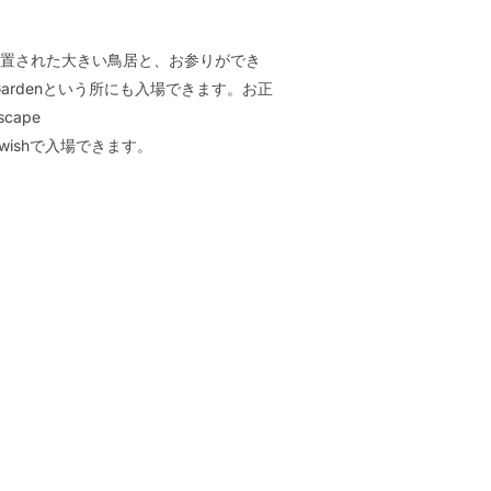
は池に設置された大きい鳥居と、お参りができ
d Gardenという所にも入場できます。お正
ape
-wishで入場できます。