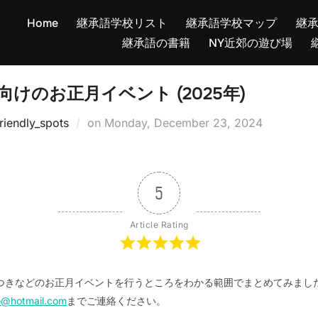
Home
継承語学校リスト
継承語学校マップ
継
継承語の書籍
NY近郊の遊び場
けのお正月イベント (2025年)
Posted
riendly_spots
on
Monday, December 23, 2024
on
5
Article Rating
つきなどのお正月イベントを行うところをわかる範囲でまとめてみまし
o@hotmail.com
までご連絡ください。