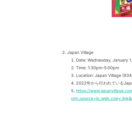
Japan Village
Date: Wednesday, January 1
Time: 1:30pm-5:00pm
Location: Japan Village (93
2022年から行われているJap
https://www.japanvillage.co
utm_source=ig_web_copy_lin