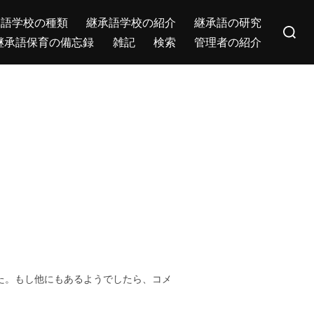
Search
承語学校の種類
継承語学校の紹介
継承語の研究
for:
継承語保育の備忘録
雑記
検索
管理者の紹介
た。もし他にもあるようでしたら、コメ