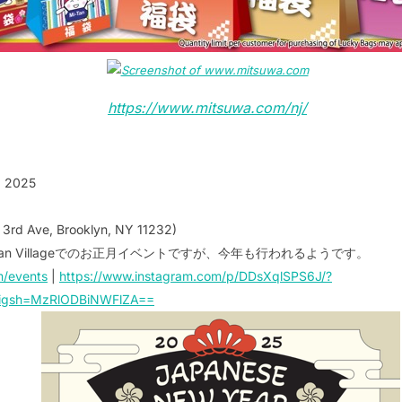
https://www.mitsuwa.com/nj/
, 2025
4 3rd Ave, Brooklyn, NY 11232)
an Villageでのお正月イベントですが、今年も行われるようです。
m/events
|
https://www.instagram.com/p/DDsXqlSPS6J/?
k&igsh=MzRlODBiNWFlZA==