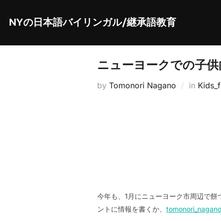
Skip
to
content
NYの日本語バイリンガル/継承語教育
ニューヨークでの子供向
by
Tomonori Nagano
in
Kids_f
今年も、1月にニューヨーク市周辺で餅
ントに情報を書くか、
tomonori_nagan