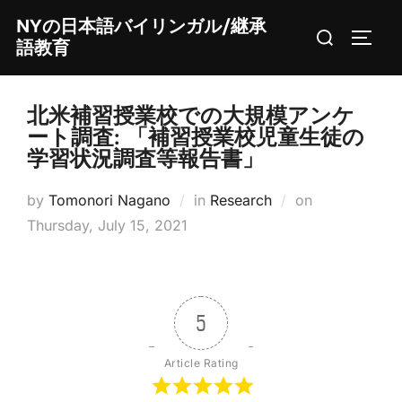
Skip
NYの日本語バイリンガル/継承
Search
to
TOGG
語教育
for:
content
北米補習授業校での大規模アンケ
ート調査: 「補習授業校児童生徒の
学習状況調査等報告書」
Posted
by
Tomonori Nagano
in
Research
on
on
Thursday, July 15, 2021
5
Article Rating