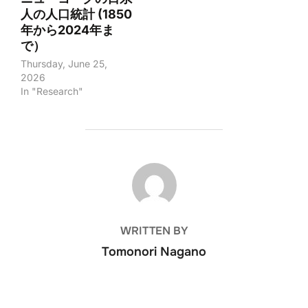
人の人口統計 (1850
年から2024年ま
で）
Thursday, June 25,
2026
In "Research"
POST AUTHOR
WRITTEN BY
Tomonori Nagano