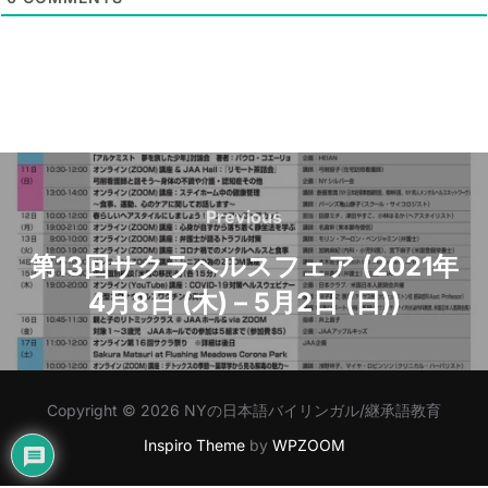
*
Post
navigation
Previous
Previous
第13回サクラヘルスフェア (2021年
4月8日 (木) – 5月2日 (日))
Copyright © 2026 NYの日本語バイリンガル/継承語教育
Inspiro Theme
by
WPZOOM