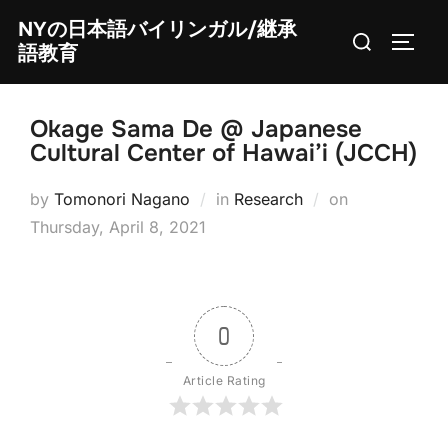
Skip
NYの日本語バイリンガル/継承
Search
to
TOGG
語教育
for:
content
Okage Sama De @ Japanese
Cultural Center of Hawai’i (JCCH)
Posted
by
Tomonori Nagano
in
Research
on
on
Thursday, April 8, 2021
0
Article Rating