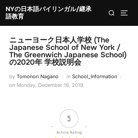
Skip
NYの日本語バイリンガル/継承
Search
to
TOGG
語教育
for:
content
ニューヨーク日本人学校 (The
Japanese School of New York /
The Greenwich Japanese School)
の2020年 学校説明会
by
Tomonori Nagano
in
School_Information
Posted
on
Monday, December 16, 2019
on
5
Article Rating