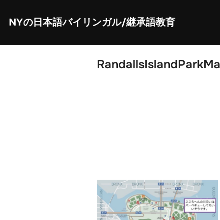
Skip
to
content
NYの日本語バイリンガル/継承語教育
RandallsIslandParkMa