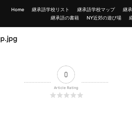
Home
継承語学校リスト
継承語学校マップ
継
継承語の書籍
NY近郊の遊び場
p.jpg
0
Article Rating