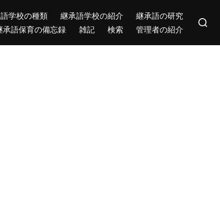
Search
承語学校の種類
継承語学校の紹介
継承語の研究
for:
継承語保育の備忘録
雑記
検索
管理者の紹介