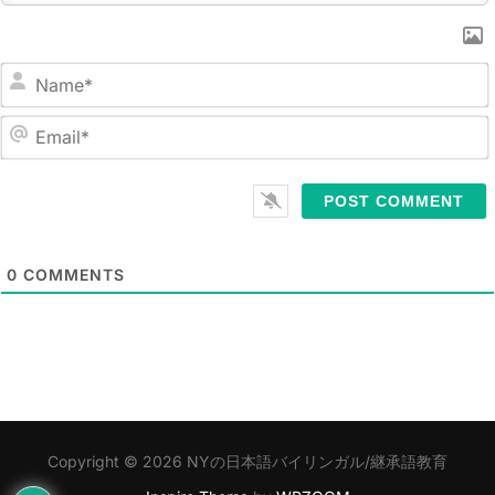
N
a
m
E
e
m
*
a
i
l
0
COMMENTS
*
Copyright © 2026 NYの日本語バイリンガル/継承語教育