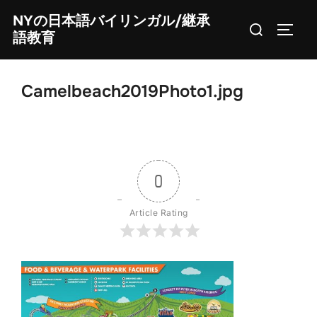
Skip
NYの日本語バイリンガル/継承
Search
to
TOGG
語教育
for:
content
Camelbeach2019Photo1.jpg
0
Article Rating