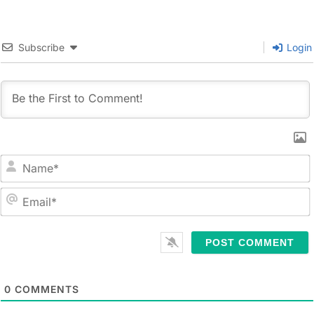
Subscribe
Login
N
a
m
E
e
m
*
a
i
l
0
COMMENTS
*