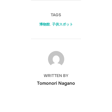
TAGS
博物館
,
子供スポット
POST AUTHOR
WRITTEN BY
Tomonori Nagano