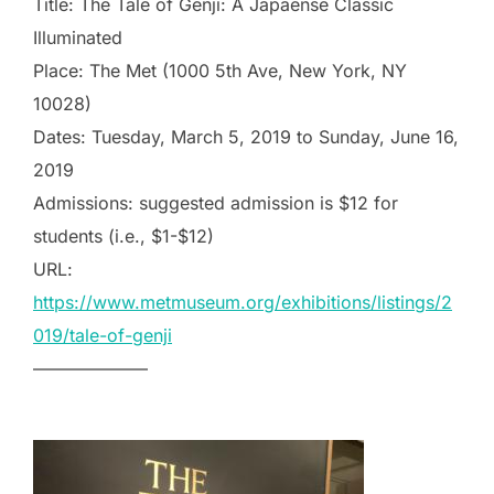
Title: The Tale of Genji: A Japaense Classic
Illuminated
Place: The Met (1000 5th Ave, New York, NY
10028)
Dates: Tuesday, March 5, 2019 to Sunday, June 16,
2019
Admissions: suggested admission is $12 for
students (i.e., $1-$12)
URL:
https://www.metmuseum.org/exhibitions/listings/2
019/tale-of-genji
——————–