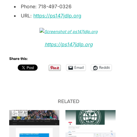
Phone: 718-497-0326
URL:
https://ps147jdlp.org
https://ps147jdlp.org
Share this:
Email
Reddit
RELATED