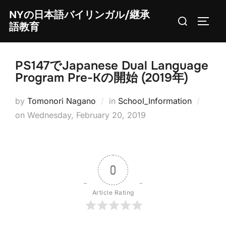
Skip
NYの日本語バイリンガル/継承
Search
to
TOGG
語教育
for:
content
PS147でJapanese Dual Language
Program Pre-Kの開始 (2019年)
by
Tomonori Nagano
in
School_Information
Posted
on
Wednesday, February 20, 2019
on
0
Article Rating