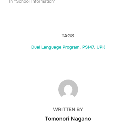
In "School_Information"
TAGS
Dual Language Program
,
PS147
,
UPK
POST AUTHOR
WRITTEN BY
Tomonori Nagano